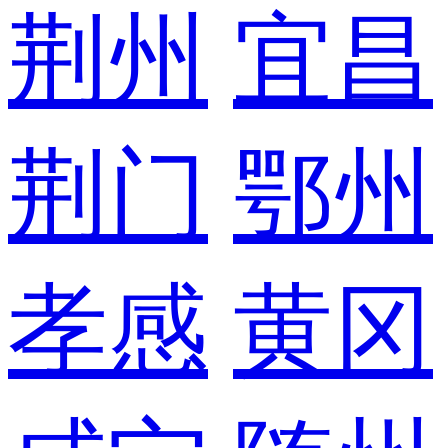
荆州
宜昌
荆门
鄂州
孝感
黄冈