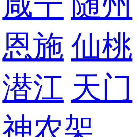
咸宁
随州
恩施
仙桃
潜江
天门
神农架