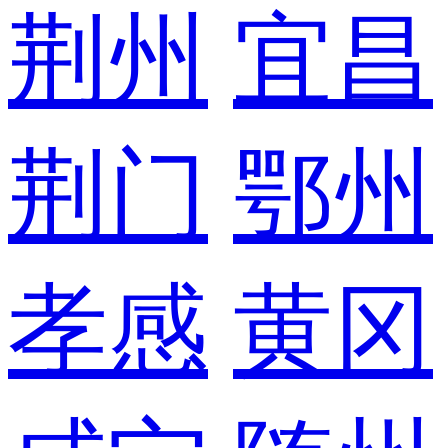
荆州
宜昌
荆门
鄂州
孝感
黄冈