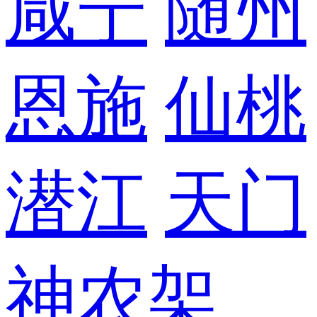
咸宁
随州
恩施
仙桃
潜江
天门
神农架