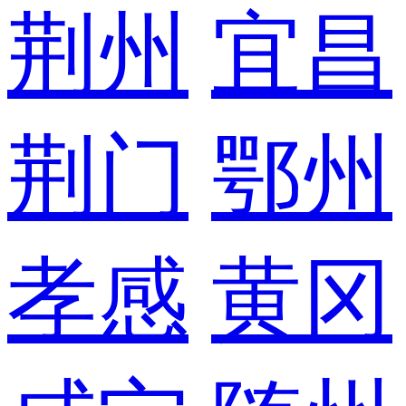
荆州
宜昌
荆门
鄂州
孝感
黄冈