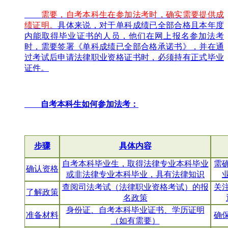
需要，自考本科生在参加法考时，确实需要提供成
绩证明。
具体来说，对于单科成绩已全部合格且本年度
内能取得毕业证书的人员，他们在网上报名参加法考
时，需要签署《单科成绩已全部合格承诺书》，并在通
过考试后申请法律职业资格证书时，必须持有正式毕业
证件。
自考本科生如何参加法考：
步骤
具体内容
自考本科毕业生，取得法律专业本科毕业
需
确认资格
或非法律专业本科毕业，具有法律知识
查阅司法考试（法律职业资格考试）的报
关
了解政策
名政策
身份证、自考本科毕业证书、学历证明
准备材料
确
（如有需要）