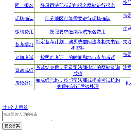
按
网上报名
登录司法部指定的报名网站进行报名
携
现场确认
部分地区可能需要进行现场确认
注
缴纳费用
按照要求缴纳考试报名费用
制定备考计划，购买或借阅法考相关书籍
关
备考学习
和资料
携
参加考试
按照准考证上的时间和地点参加考试
考试结束后，登录司法部指定的网站查询
注
查询成绩
成绩
如成绩合格，按照司法部或相关考试机构
后续处理
包
的通知进行后续处理
共1个人回答
提交答案