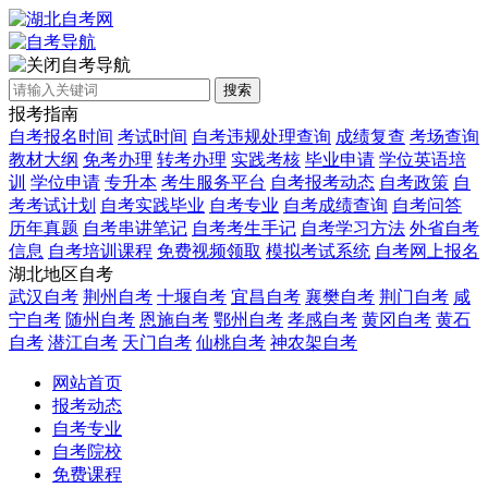
自考导航
搜索
报考指南
自考报名时间
考试时间
自考违规处理查询
成绩复查
考场查询
教材大纲
免考办理
转考办理
实践考核
毕业申请
学位英语培
训
学位申请
专升本
考生服务平台
自考报考动态
自考政策
自
考考试计划
自考实践毕业
自考专业
自考成绩查询
自考问答
历年真题
自考串讲笔记
自考考生手记
自考学习方法
外省自考
信息
自考培训课程
免费视频领取
模拟考试系统
自考网上报名
湖北地区自考
武汉自考
荆州自考
十堰自考
宜昌自考
襄樊自考
荆门自考
咸
宁自考
随州自考
恩施自考
鄂州自考
孝感自考
黄冈自考
黄石
自考
潜江自考
天门自考
仙桃自考
神农架自考
网站首页
报考动态
自考专业
自考院校
免费课程