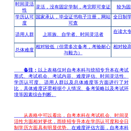
时间灵活
灵活，没有固定学制，考完即可拿证
较为固
性
学历认可
国家承认，毕业证书电子注册，网站
全日制
度
可查
在读大
适用人群
上班族、自学者、时间灵活者
相对较低（但需多次备考，考验耐心
相对较
总体难度
与毅力）
备注：
以上表格仅对自考本科与统招专升本在考试
形式、考试机会、考试内容、难度评估、时间灵活性、
学历认可度、适用人群以及总体难度等方面进行了对
比，具体难度还需根据个人情况、备考策略以及考试环
境等因素综合判断。
从表格中可以看出，自考本科在考试机会、时间灵
活性方面相对更优，而统招专升本在学历认可度和全日
制学历方面具有明显优势。
在难度评估方面，自考本科