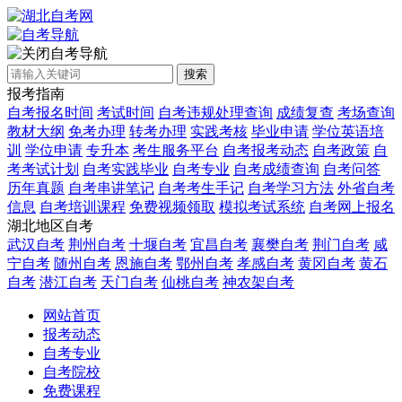
自考导航
搜索
报考指南
自考报名时间
考试时间
自考违规处理查询
成绩复查
考场查询
教材大纲
免考办理
转考办理
实践考核
毕业申请
学位英语培
训
学位申请
专升本
考生服务平台
自考报考动态
自考政策
自
考考试计划
自考实践毕业
自考专业
自考成绩查询
自考问答
历年真题
自考串讲笔记
自考考生手记
自考学习方法
外省自考
信息
自考培训课程
免费视频领取
模拟考试系统
自考网上报名
湖北地区自考
武汉自考
荆州自考
十堰自考
宜昌自考
襄樊自考
荆门自考
咸
宁自考
随州自考
恩施自考
鄂州自考
孝感自考
黄冈自考
黄石
自考
潜江自考
天门自考
仙桃自考
神农架自考
网站首页
报考动态
自考专业
自考院校
免费课程