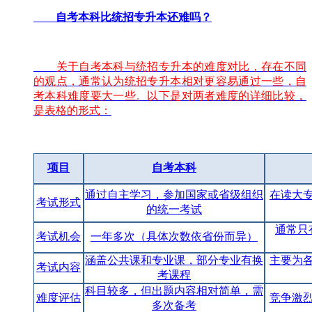
自考本科比统招专升本还难吗？
关于自考本科与统招专升本的难度对比，存在不同
的观点，通常认为统招专升本相对更容易通过一些，自
考本科难度要大一些。以下是对两者难度的详细比较，
是表格的形式：
项目
自考本科
通过自主学习，参加国家或省级组织
在读大
考试形式
的统一考试
通常只
考试机会
一年多次（具体次数依省份而异）
涵盖公共课和专业课，部分专业有换
主要为
考试内容
考课程
科目较多，但出题内容相对简单，需
难度评估
竞争激
多次备考