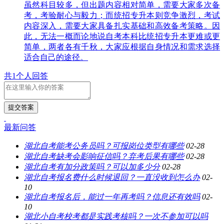
虽然科目较多，但出题内容相对简单，需要大家多次备
考，考验耐心与毅力；而统招专升本则竞争激烈，考试
内容深入，需要大家具备扎实基础和高效备考策略。因
此，无法一概而论地说自考本科比统招专升本更难或更
简单，两者各有千秋，大家应根据自身情况和需求选择
适合自己的途径。
共1个人回答
提交答案
最新问答
湖北自考能考公务员吗？可报岗位类型有哪些
02-28
湖北自考缺考会影响征信吗？弃考后果有哪些
02-28
湖北自考有加分政策吗？可以加多少分
02-28
湖北自考报名费什么时候退回？一直没收到怎么办
02-
10
湖北自考报名后，能过一年再考吗？信息还有效吗
02-
10
湖北小自考校考都是实践考核吗？一次不参加可以吗