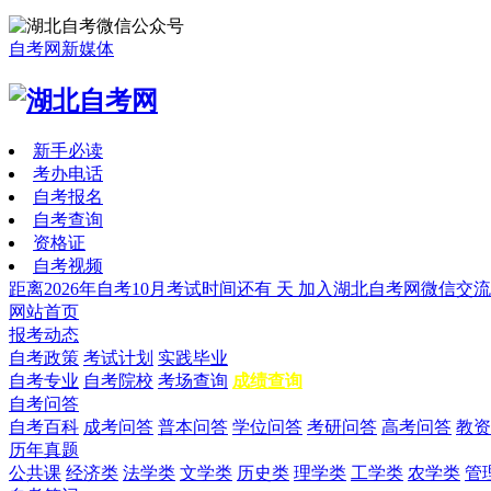
自考网新媒体
新手必读
考办电话
自考报名
自考查询
资格证
自考视频
距离2026年自考10月考试时间还有
天
加入湖北自考网微信交流
网站首页
报考动态
自考政策
考试计划
实践毕业
自考专业
自考院校
考场查询
成绩查询
自考问答
自考百科
成考问答
普本问答
学位问答
考研问答
高考问答
教资
历年真题
公共课
经济类
法学类
文学类
历史类
理学类
工学类
农学类
管