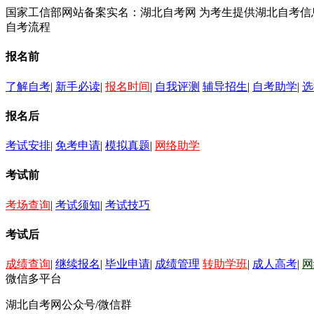
国家工信部网站备案实名：湖北自考网 为考生提供湖北自考
自考流程
报名前
了解自考
|
新手必读
|
报名时间
|
自我评测
辅导招生
|
自考助学
|
选
报名后
考试安排
|
免考申请
|
模拟真题
|
网络助学
考试前
考场查询
|
考试须知
|
考试技巧
考试后
成绩查询
|
继续报名
|
毕业申请
|
成绩管理
转助学班
|
成人高考
|
网
微信多平台
湖北自考网公众号/微信群