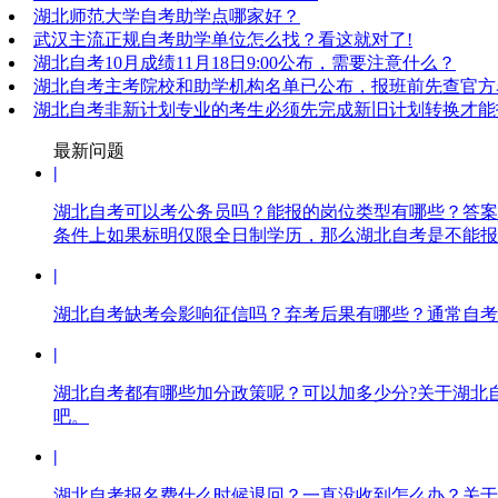
湖北师范大学自考助学点哪家好？
武汉主流正规自考助学单位怎么找？看这就对了!
湖北自考10月成绩11月18日9:00公布，需要注意什么？
湖北自考主考院校和助学机构名单已公布，报班前先查官方
湖北自考非新计划专业的考生必须先完成新旧计划转换才能
最新问题
|
湖北自考可以考公务员吗？能报的岗位类型有哪些？答案
条件上如果标明仅限全日制学历，那么湖北自考是不能报
|
湖北自考缺考会影响征信吗？弃考后果有哪些？通常自考
|
湖北自考都有哪些加分政策呢？可以加多少分?关于湖北
吧。
|
湖北自考报名费什么时候退回？一直没收到怎么办？关于