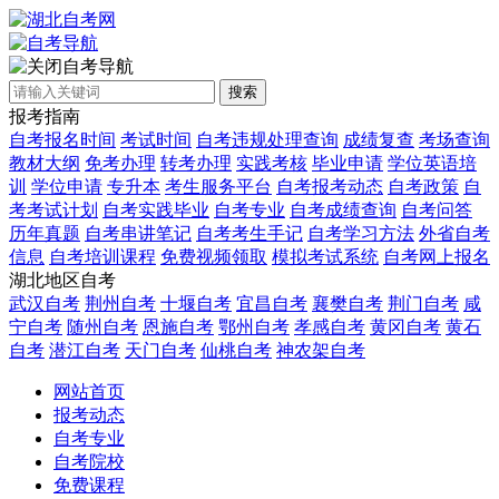
自考导航
搜索
报考指南
自考报名时间
考试时间
自考违规处理查询
成绩复查
考场查询
教材大纲
免考办理
转考办理
实践考核
毕业申请
学位英语培
训
学位申请
专升本
考生服务平台
自考报考动态
自考政策
自
考考试计划
自考实践毕业
自考专业
自考成绩查询
自考问答
历年真题
自考串讲笔记
自考考生手记
自考学习方法
外省自考
信息
自考培训课程
免费视频领取
模拟考试系统
自考网上报名
湖北地区自考
武汉自考
荆州自考
十堰自考
宜昌自考
襄樊自考
荆门自考
咸
宁自考
随州自考
恩施自考
鄂州自考
孝感自考
黄冈自考
黄石
自考
潜江自考
天门自考
仙桃自考
神农架自考
网站首页
报考动态
自考专业
自考院校
免费课程