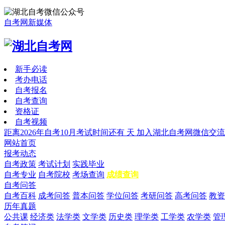
自考网新媒体
新手必读
考办电话
自考报名
自考查询
资格证
自考视频
距离2026年自考10月考试时间还有
天
加入湖北自考网微信交流
网站首页
报考动态
自考政策
考试计划
实践毕业
自考专业
自考院校
考场查询
成绩查询
自考问答
自考百科
成考问答
普本问答
学位问答
考研问答
高考问答
教资
历年真题
公共课
经济类
法学类
文学类
历史类
理学类
工学类
农学类
管