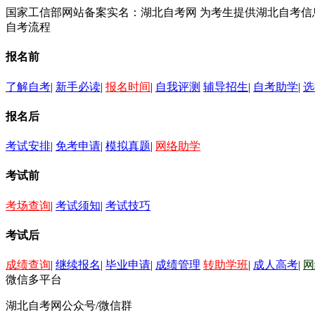
国家工信部网站备案实名：湖北自考网 为考生提供湖北自考
自考流程
报名前
了解自考
|
新手必读
|
报名时间
|
自我评测
辅导招生
|
自考助学
|
选
报名后
考试安排
|
免考申请
|
模拟真题
|
网络助学
考试前
考场查询
|
考试须知
|
考试技巧
考试后
成绩查询
|
继续报名
|
毕业申请
|
成绩管理
转助学班
|
成人高考
|
网
微信多平台
湖北自考网公众号/微信群