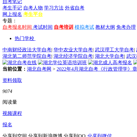
自考笔记
考生手记
自考人物
学习方法
外省自考
网上报名
考生平台
专题：
自考报名时间
考试时间
自考培训
模拟考试
教材大纲
免考办理
热门学校
中南财经政法大学自考
|
华中农业大学自考
|
武汉理工大学自考
|
湖北第二师范学院自考
|
湖北经济学院自考
|
湖北大学自考
|
武汉
当前位置：
湖北自考网
>
2022年4月湖北自考《行政管理学》
资料领取
9074
阅读量
视频课程
报名
分享到空间
分享到新浪微博
分享到QQ
分享到微信