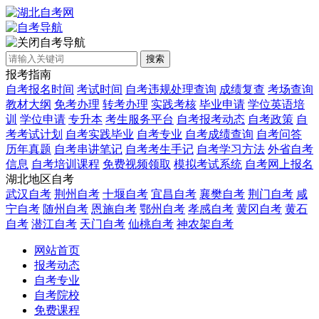
自考导航
搜索
报考指南
自考报名时间
考试时间
自考违规处理查询
成绩复查
考场查询
教材大纲
免考办理
转考办理
实践考核
毕业申请
学位英语培
训
学位申请
专升本
考生服务平台
自考报考动态
自考政策
自
考考试计划
自考实践毕业
自考专业
自考成绩查询
自考问答
历年真题
自考串讲笔记
自考考生手记
自考学习方法
外省自考
信息
自考培训课程
免费视频领取
模拟考试系统
自考网上报名
湖北地区自考
武汉自考
荆州自考
十堰自考
宜昌自考
襄樊自考
荆门自考
咸
宁自考
随州自考
恩施自考
鄂州自考
孝感自考
黄冈自考
黄石
自考
潜江自考
天门自考
仙桃自考
神农架自考
网站首页
报考动态
自考专业
自考院校
免费课程