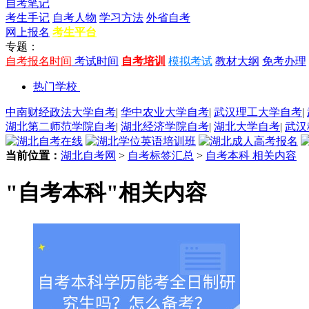
自考笔记
考生手记
自考人物
学习方法
外省自考
网上报名
考生平台
专题：
自考报名时间
考试时间
自考培训
模拟考试
教材大纲
免考办理
热门学校
中南财经政法大学自考
|
华中农业大学自考
|
武汉理工大学自考
|
湖北第二师范学院自考
|
湖北经济学院自考
|
湖北大学自考
|
武汉
当前位置：
湖北自考网
>
自考标签汇总
>
自考本科 相关内容
"自考本科"相关内容