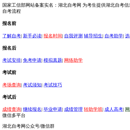
国家工信部网站备案实名：湖北自考网 为考生提供湖北自考
自考流程
报名前
了解自考
|
新手必读
|
报名时间
|
自我评测
辅导招生
|
自考助学
|
选
报名后
考试安排
|
免考申请
|
模拟真题
|
网络助学
考试前
考场查询
|
考试须知
|
考试技巧
考试后
成绩查询
|
继续报名
|
毕业申请
|
成绩管理
转助学班
|
成人高考
|
网
微信多平台
湖北自考网公众号/微信群