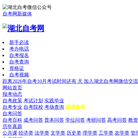
自考网新媒体
新手必读
考办电话
自考报名
自考查询
资格证
自考视频
距离2026年自考10月考试时间还有
天
加入湖北自考网微信交流
网站首页
报考动态
自考政策
考试计划
实践毕业
自考专业
自考院校
考场查询
成绩查询
自考问答
自考百科
成考问答
普本问答
学位问答
考研问答
高考问答
教资
历年真题
公共课
经济类
法学类
文学类
历史类
理学类
工学类
农学类
管