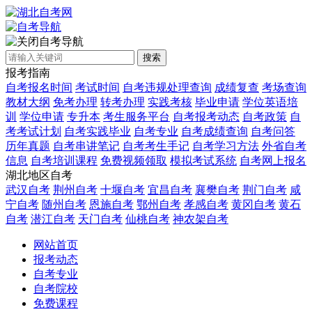
自考导航
搜索
报考指南
自考报名时间
考试时间
自考违规处理查询
成绩复查
考场查询
教材大纲
免考办理
转考办理
实践考核
毕业申请
学位英语培
训
学位申请
专升本
考生服务平台
自考报考动态
自考政策
自
考考试计划
自考实践毕业
自考专业
自考成绩查询
自考问答
历年真题
自考串讲笔记
自考考生手记
自考学习方法
外省自考
信息
自考培训课程
免费视频领取
模拟考试系统
自考网上报名
湖北地区自考
武汉自考
荆州自考
十堰自考
宜昌自考
襄樊自考
荆门自考
咸
宁自考
随州自考
恩施自考
鄂州自考
孝感自考
黄冈自考
黄石
自考
潜江自考
天门自考
仙桃自考
神农架自考
网站首页
报考动态
自考专业
自考院校
免费课程