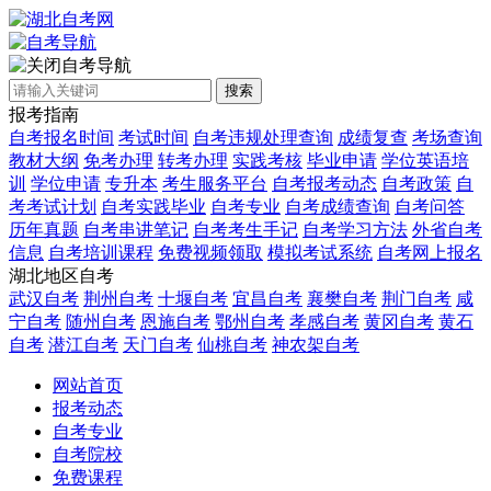
自考导航
搜索
报考指南
自考报名时间
考试时间
自考违规处理查询
成绩复查
考场查询
教材大纲
免考办理
转考办理
实践考核
毕业申请
学位英语培
训
学位申请
专升本
考生服务平台
自考报考动态
自考政策
自
考考试计划
自考实践毕业
自考专业
自考成绩查询
自考问答
历年真题
自考串讲笔记
自考考生手记
自考学习方法
外省自考
信息
自考培训课程
免费视频领取
模拟考试系统
自考网上报名
湖北地区自考
武汉自考
荆州自考
十堰自考
宜昌自考
襄樊自考
荆门自考
咸
宁自考
随州自考
恩施自考
鄂州自考
孝感自考
黄冈自考
黄石
自考
潜江自考
天门自考
仙桃自考
神农架自考
网站首页
报考动态
自考专业
自考院校
免费课程