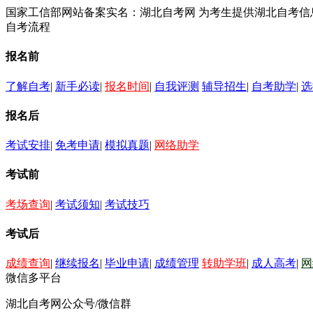
国家工信部网站备案实名：湖北自考网 为考生提供湖北自考
自考流程
报名前
了解自考
|
新手必读
|
报名时间
|
自我评测
辅导招生
|
自考助学
|
选
报名后
考试安排
|
免考申请
|
模拟真题
|
网络助学
考试前
考场查询
|
考试须知
|
考试技巧
考试后
成绩查询
|
继续报名
|
毕业申请
|
成绩管理
转助学班
|
成人高考
|
网
微信多平台
湖北自考网公众号/微信群