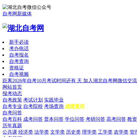
自考网新媒体
新手必读
考办电话
自考报名
自考查询
资格证
自考视频
距离2026年自考10月考试时间还有
天
加入湖北自考网微信交流
网站首页
报考动态
自考政策
考试计划
实践毕业
自考专业
自考院校
考场查询
成绩查询
自考问答
自考百科
成考问答
普本问答
学位问答
考研问答
高考问答
教资
历年真题
公共课
经济类
法学类
文学类
历史类
理学类
工学类
农学类
管