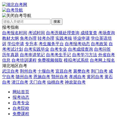
自考导航
搜索
报考指南
自考报名时间
考试时间
自考违规处理查询
成绩复查
考场查询
教材大纲
免考办理
转考办理
实践考核
毕业申请
学位英语培
训
学位申请
专升本
考生服务平台
自考报考动态
自考政策
自
考考试计划
自考实践毕业
自考专业
自考成绩查询
自考问答
历年真题
自考串讲笔记
自考考生手记
自考学习方法
外省自考
信息
自考培训课程
免费视频领取
模拟考试系统
自考网上报名
湖北地区自考
武汉自考
荆州自考
十堰自考
宜昌自考
襄樊自考
荆门自考
咸
宁自考
随州自考
恩施自考
鄂州自考
孝感自考
黄冈自考
黄石
自考
潜江自考
天门自考
仙桃自考
神农架自考
网站首页
报考动态
自考专业
自考院校
免费课程