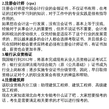
2.注册会
计师（cpa）
注册会计师是中国会计行业的金领证书，不仅证书有用，在考
证的过程中学习到的知识，对于工作中的专业实践是很有指导
作用的。
如果想在会计这一行发展，没有注会证书，基本上等于没戏。
经验对于从事会计人的重要性，但并不说证书不重要。会计准
则和税法的变动很大，仅凭经验是适应不了这个行业的发展需
求的，所以越来越多的会计人都会选择考取证书。并且很多公
司在招聘时都会要求应聘者必须有注册会计师证书，有证书加
成，薪资也会更加丰厚。
3.银行
从业资格证
我国银行到2012年，将基本完成现有从业人员资格认证考试工
作；银行业法律法规与综合能力（原《公共基础》）证书成为
行业上岗标准；逐步实施专业证书分级管理。因此，早日取得
资格认证对个人的职业发展会有很大的裨益和帮助。
4.注
册建筑师
该职业资格共分三级：助理建筑工程师、建筑工程师、高级建
筑工程师。
现在大家知道湖北自考大专能考什么证了吧，大家想要报考的
话，考生是需要满足相关要求的才可以进行报考的。