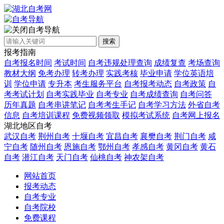
自考导航
搜索
报考指南
自考报名时间
考试时间
自考违规处理查询
成绩复查
考场查询
教材大纲
免考办理
转考办理
实践考核
毕业申请
学位英语培
训
学位申请
专升本
考生服务平台
自考报考动态
自考政策
自
考考试计划
自考实践毕业
自考专业
自考成绩查询
自考问答
历年真题
自考串讲笔记
自考考生手记
自考学习方法
外省自考
信息
自考培训课程
免费视频领取
模拟考试系统
自考网上报名
湖北地区自考
武汉自考
荆州自考
十堰自考
宜昌自考
襄樊自考
荆门自考
咸
宁自考
随州自考
恩施自考
鄂州自考
孝感自考
黄冈自考
黄石
自考
潜江自考
天门自考
仙桃自考
神农架自考
网站首页
报考动态
自考专业
自考院校
免费课程