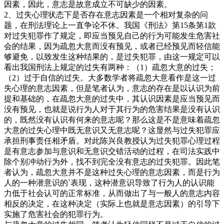
因素，因此，意志是故意成立不可缺少的因素。
2、过失心理状态下是否存在意志因素是一个相对复杂的问
题，在刑法理论上一直争论不休。我国《刑法》第15条第1款
对过失犯罪作了规定，即应当预见自己的行为可能发生危害社
会的结果，因为疏忽大意而没有预见，或者已经预见而轻信能
够避免，以致发生这种结果的，是过失犯罪，由这一规定可以
看出我国刑法上规定的过失有两种：（1）疏忽大意的过失；
（2）过于自信的过失。大多数学者将疏忽大意看作是这一过
失心理的意志因素，但是笔者认为，意志的存在是以认识为前
提和基础的，在疏忽大意的过失中，其认识因素是应当预见而
没有预见，也就是说行为人对于其行为的危害结果是没有认识
的，既然没有认识有何来的意志呢？那么这是不是意味着疏忽
大意的过失心理中既无意识又无意志呢？这显然与过失犯罪应
承担刑事责任相矛盾。对此陈兴良教授认为过失犯罪心理过程
是有意志参加与意识和无意识交错活动的过程，在司法实践中
除个别冲动行为外，找不到完全没有意志的过失犯罪。因此笔
者认为，疏忽大意并不是这种过失心理的意志因素，而是行为
人的一种潜意识的`表现，这种潜意识导致了行为人的认识能
力低于社会认可的正常标准，从而做出了与一般人的意志内容
相反的决定，在这种决定（实际上也就是意志因素）的引导下
实施了危害社会的犯罪行为。