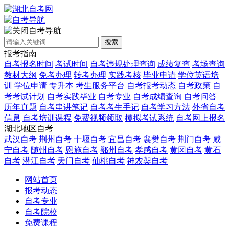
自考导航
搜索
报考指南
自考报名时间
考试时间
自考违规处理查询
成绩复查
考场查询
教材大纲
免考办理
转考办理
实践考核
毕业申请
学位英语培
训
学位申请
专升本
考生服务平台
自考报考动态
自考政策
自
考考试计划
自考实践毕业
自考专业
自考成绩查询
自考问答
历年真题
自考串讲笔记
自考考生手记
自考学习方法
外省自考
信息
自考培训课程
免费视频领取
模拟考试系统
自考网上报名
湖北地区自考
武汉自考
荆州自考
十堰自考
宜昌自考
襄樊自考
荆门自考
咸
宁自考
随州自考
恩施自考
鄂州自考
孝感自考
黄冈自考
黄石
自考
潜江自考
天门自考
仙桃自考
神农架自考
网站首页
报考动态
自考专业
自考院校
免费课程