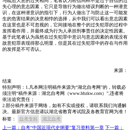
与疏忽大意的过失相同，笔者认为轻信同样不是过于自信的过
失心理的意志因素，它只是导致行为做出错误判断的一种潜意
识，在这种潜意识的指引下，行为人做出了与防止这一可能发
生的危害结果的决意相悖的选择，从中我们可以看出意志因素
在这里也是不可忽视的，它间接地在整个的过失犯罪的过程中
发挥着作用，并最终成为行为人承担刑事责任的决定性因素。
基于此笔者认为虽然在过失犯罪中意识与意志因素的表现没有
故意犯罪表现得那么明显，但是其在过失犯罪中的存在与作用
的发挥是不可否认。
来源：
结束
特别声明：1.凡本网注明稿件来源为“湖北自考网”的，转载必
须注明“稿件来源：湖北自考网（www.hbzkw.com）”,违者将
依法追究责任；
2.部分稿件来源于网络，如有不实或侵权，请联系我们沟通解
决。最新官方信息请以湖北省教育考试院及各教育官网为准！
标签：
自考专科
湖北自考
上一篇：自考“中国近现代史纲要”复习资料第一章
下一篇：