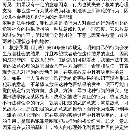
可见，如果没有一定的意志因素，行为也就失去了根本的心理
支持，那么这一行为就不成为我们刑法学上所谈论的行为，因
此也不会导致对此行为的刑事非难。
依照刑法学传统，罪过通常是指行为人对自己的行为将引起的
危害社会的结果所持的一种故意或过失的心理态度。它以故意
和过失为内容，所以我们分别讨论一下意志因素在故意与过失
两种心理状态中的地位。
1、根据我国《刑法》第14条第1款规定：明知自己的行为会发
生危害社会的结果，并且希望或者放任这种结果的发生，因而
构成犯罪的，是故意犯罪。由此我们可以看出，我国刑法中规
定的故意心理的意志因素具有两方面特征：希望和放任，其表
现为意志对行为的发动作用，在犯罪故意中具有决定性的意
义。如果一个人仅有对自己行为的危害结果的认识而没有形成
犯罪的意志，不希望或放任这种危害结果的发生，便不可能自
觉的确定行为的方向、步骤、方法，导致此种行为的事实。德
国刑法学家克莱因指出：决意实施法律禁止的行为，或者决意
不行法律命令的行为，就表明积极的恶的意志，就是故意，可
见故意心理是在积极的恶的意志的推动下而转化为现实中刑事
非难的罪过心理的，它在犯罪的实施过程中具有决定的、主导
的作用，是联系犯罪意图和犯罪行为的桥梁纽带。总之，意志
因素是在认识的基础上，将人的心理外化到客观世界的决定性