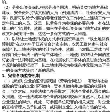
响。
（2）劳务出资参保以根据劳动合同法，明确某类为地方基础
建设、安全做出持续贡献的人员（例如清洁工、社会保安人员
等）政府可以给予相应的养老保险于在工作岗位上连续工作一
定年限上的人员。这里，以劳务作为参保的必要条件，有在法
律上的可实现性。然而，如何在劳务出资参保与地方政府的财
政支出间找到平衡，这这一参保方式的一大难题。
（3）以转让土地使用权的方式参保据资料显示，“以土地回保
障制度”在2004年于江苏省台州市实施，农民工群体参与社会
保障可以土地使用权的转让为条件。然而，当农民工群体与社
保部门处于民法上的平等主体地位，土地使用权转让合同的签
订必须一法律制度为基础。在根据农民工群体的意思自治为基
本原则的制度框架下，以土地使用权为参保条件无疑为当下单
一的参保方式提供了新的思路。
3、完善各项监督机制
（1）加强对企业的监督据我国《劳动合同法》，有缴纳社会
保险的责任的企业拒不缴纳，责令其缴纳并加相应的收滞纳
金；与之对应，相关法律也多采取对于违法企业处以罚金的出
发措施。这一违法成本与企业的利润相较而言显然不足以阻碍
企业违法的脚步。此处，可参照单位犯罪的相关规定，对企业
的直接管理人员予以处罚，或限制企业进入相关市场的资格。