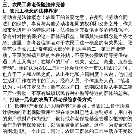
三、农民工
养老保险法律完善
1、农民工概
念的法律界定
劳动者是法律概念上农民工的首要之意，在受到《劳动合同
法》的保护、享有与其他劳动者相同的权利和义务之外，作为
城市化进程中的特殊群体，法律应为其提供更多的特殊保护。
欲有针对性的保护这一群体的权益，厘清其法律概念是当务之
急。这里，参考各位学者对于农民工这一概念的有关界定。陆
学艺认为农民工“常年或大部分时间从事第二、第三产业劳
动，不享受城镇居民的各种补贴，不享受公费医疗等劳保待
遇，离土又离乡，在城市的厂矿、机关、企业、商业、服务业
劳动”。余红认为农民工“这一社会群体介于市民和农民之间，
也介于工人和农民之间。从出生地和户籍制度上来说，他们是
生活和工作在城市的工人、经商人员、个体服务人员。”笔者
认为，可将其定义为：拥有农业户口，长期或短期从事第二第
三产业劳动，不享有城镇居民各种补贴等待遇的群体的总称。
2、打破一元化
的农民工养老保险参保方式
（1）抵押财产参保以“以物养老”为参照，当农民工群体所累
计缴纳的养老保险费用年限在退休时已然未达到标准，用自有
的房产或财产作为抵押，银行或养老保险基金管理以抵押的资
金作为养老保险费用，以满足资金的供给。这样，为资金短缺
的困境找到一个出口，同时，农民工群体的日常生活亦不受影