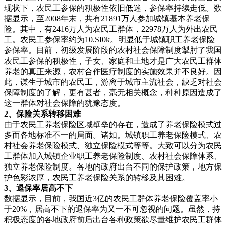
现状下，农民工参保的积极性依旧低迷，参保率持续走低。数
据显示，至2008年末，共有21891万人参加城镇基本养老保
险。其中，有2416万人为农民工群体，22978万人为外出农民
工。农民工参保率约为10.SI0k。明显低于城镇职工养老保险
参保率。目前，初级发展阶段的农村社会保障制度掣肘了我国
农民工参保的积极性，子女、家庭和土地才是广大农民工群体
养老的真正来源，农村合作医疗制度的实施效果并不良好。因
此，谋生于城市的农民工，游离于城市主流社会，缺乏对社会
保障制度的了解，更有甚者，毫无相关概念，种种原因造成了
这一群体对社会保障的犹豫态度。
2、保险关系转移困难
由于农民工养老保险区域壁垒的存在，造成了养老保险模式过
多而各地标准不一的局面。诸如。城镇职工养老保险模式、农
村社会养老保险模式、独立保险模式等等。大致可以分为农民
工群体加入城镇企业职工养老保险制度、农村社会保障体系、
独立养老保险制度。各地的政府出台不同的保护政策，地方保
护色彩浓厚，农民工养老保险关系的转移及其困难。
3、退保率居高不下
数据显示，目前，我国近3亿的农民工群体养老保险覆盖率小
于20%，居高不下的退保率为又一不可忽视的问题。虽然，持
积极态度的各地政府前后出台各种政策欲尽量维护农民工群体