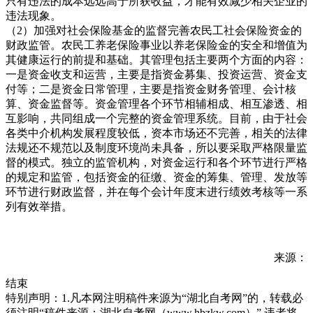
只有违法的成本远远高于所获收益，才能有效减少相关企业的
违法现象。
（2）加强对社会保险基金的监督完善农民工社会保险资金的
财政监管。农民工养老保险事业以养老保险金的安全和增值为
其健康运行的前提和基础。其管理包括主要两个方面的内容：
一是资金收支和运营，主要是指资金募集、投资运营、资金支
付等；二是资金日常管理，主要是指资金财务管理、会计核
算、资金监督等。资金管理各个环节相辅相成、相互渗透、相
互影响，共同组成一个完整的资金管理系统。目前，由于社会
各类中介机构发展程度较低，资本市场还不完善，相关的法律
法规还不规范以及制度环境尚未具备，所以要采取严格限量监
督的模式。独立的监管机构，对资金运行和各个环节进行严格
的规定和监管，包括资金的征缴、资金的筹集、管理、发放等
环节进行财政监督，并在每个会计年度末进行绩效考核等一系
列有效举措。
来源：
结束
特别声明：1.凡本网注明稿件来源为“湖北自考网”的，转载必
须注明“稿件来源：湖北自考网（www.hbzkw.com）”,违者将