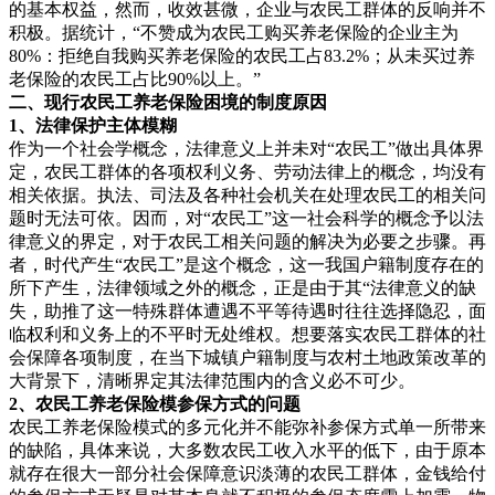
的基本权益，然而，收效甚微，企业与农民工群体的反响并不
积极。据统计，“不赞成为农民工购买养老保险的企业主为
80%：拒绝自我购买养老保险的农民工占83.2%；从未买过养
老保险的农民工占比90%以上。”
二、现行
农民工养老保险困境的制度原因
1、法律保
护主体模糊
作为一个社会学概念，法律意义上并未对“农民工”做出具体界
定，农民工群体的各项权利义务、劳动法律上的概念，均没有
相关依据。执法、司法及各种社会机关在处理农民工的相关问
题时无法可依。因而，对“农民工”这一社会科学的概念予以法
律意义的界定，对于农民工相关问题的解决为必要之步骤。再
者，时代产生“农民工”是这个概念，这一我国户籍制度存在的
所下产生，法律领域之外的概念，正是由于其“法律意义的缺
失，助推了这一特殊群体遭遇不平等待遇时往往选择隐忍，面
临权利和义务上的不平时无处维权。想要落实农民工群体的社
会保障各项制度，在当下城镇户籍制度与农村土地政策改革的
大背景下，清晰界定其法律范围内的含义必不可少。
2、农民工养老
保险模参保方式的问题
农民工养老保险模式的多元化并不能弥补参保方式单一所带来
的缺陷，具体来说，大多数农民工收入水平的低下，由于原本
就存在很大一部分社会保障意识淡薄的农民工群体，金钱给付