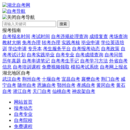
自考导航
搜索
报考指南
自考报名时间
考试时间
自考违规处理查询
成绩复查
考场查询
教材大纲
免考办理
转考办理
实践考核
毕业申请
学位英语培
训
学位申请
专升本
考生服务平台
自考报考动态
自考政策
自
考考试计划
自考实践毕业
自考专业
自考成绩查询
自考问答
历年真题
自考串讲笔记
自考考生手记
自考学习方法
外省自考
信息
自考培训课程
免费视频领取
模拟考试系统
自考网上报名
湖北地区自考
武汉自考
荆州自考
十堰自考
宜昌自考
襄樊自考
荆门自考
咸
宁自考
随州自考
恩施自考
鄂州自考
孝感自考
黄冈自考
黄石
自考
潜江自考
天门自考
仙桃自考
神农架自考
网站首页
报考动态
自考专业
自考院校
免费课程