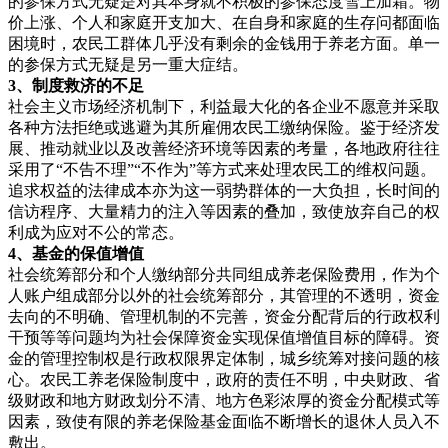
的参保方式无疑是对其本身就不积极的参保态度雪上加霜。物
价上涨、个人和家庭开支加大、在自身和家庭的生存问都面临
困境时，农民工群体几乎没有剩余的金钱用于养老方面。单一
的参保方式无疑是另一重大症结。
3、制度救
济的不足
社会主义市场经济机制下，利益最大化的各企业不愿意并采取
各种方法拒绝或逃避为其所雇佣农民工缴纳保险。鉴于经济发
展、推动就业以及改善经济环境等因素的考量，各地政府往往
采用了“不告不理”“不作为”等方式来处理农民工的维权问题。
追求权益的法律成本亦为这一弱势群体的一大负担，长时间的
信访程序、大量精力的注入等因素的叠加，致使放弃自己的权
利成为应对不公的常态。
4、基金的保
值增值
社会统筹部分和个人缴纳部分共同组成养老保险费用，作为个
人账户组成部分以外的社会统筹部分，其管理的不透明，资金
去向的不明确、管理机制的不完善，资金分配背后的行政权利
干预等等问题均为社会保障资金实现保值增值目标的障碍。资
金的管理控制权是行政权限界定体制，城乡统筹对接问题的核
心。农民工养老保险制度中，政府的责任不明，中央财政、省
级财政和地方财政划分不清、地方色彩浓厚的资金分配模式等
因素，致使有限的养老保险基金面临不断增长的退休人员入不
敷出。