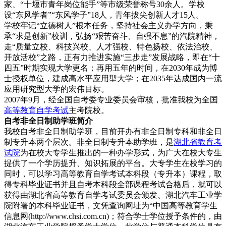
家、“十堰市青年岗位能手”等市级荣誉称号30余人。学校
设“东风学者”“东风学子”18人，青年拔尖创新人才15人。
学校牢记“立德树人”根本任务，坚持社会主义办学方向，秉
承“求是创新”校训，弘扬“艰苦奋斗、自强不息”的汽院精神，
走“质量立校、科技兴校、人才强校、特色扬校、依法治校、
开放活校”之路，正有力推进实施“三步走”发展战略，即在“十
四五”时期实现大学更名；再用五年的时间，在2030年成为博
士授权单位，建成高水平应用型大学；在2035年达成国内一流
应用研究型大学的宏伟目标。
2007年9月，经全国自考委专业委员会审核，批准我校为全国
高等教育自学考试
主考院校。
自考非全日
制助学班简介
我校自考非全日制助学班，目前开办有非全日制专科和非全日
制专升本两个层次。非全日制专升本助学班，是
湖北省教育考
试院
为在校大专学生推出的一种办学形式，为广大在校大专生
提供了一个学历提升、知识拓展的平台。大专学生在校学习的
同时，可以学习高等教育自学考试本科段（专升本）课程，取
得专科毕业证书并且自考本科段全部课程考试合格后，就可以
获得由湖北省高等教育自学考试委员会颁发、湖北汽车工业学
院附署的本科毕业证书，文凭查询网址为“中国高等教育学生
信息网(http://www.chsi.com.cn)；符合学士学位授予条件的，由