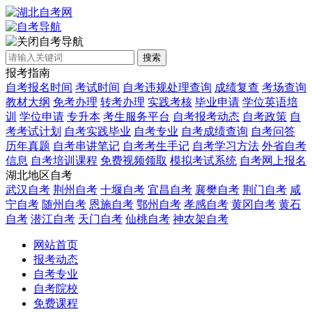
自考导航
搜索
报考指南
自考报名时间
考试时间
自考违规处理查询
成绩复查
考场查询
教材大纲
免考办理
转考办理
实践考核
毕业申请
学位英语培
训
学位申请
专升本
考生服务平台
自考报考动态
自考政策
自
考考试计划
自考实践毕业
自考专业
自考成绩查询
自考问答
历年真题
自考串讲笔记
自考考生手记
自考学习方法
外省自考
信息
自考培训课程
免费视频领取
模拟考试系统
自考网上报名
湖北地区自考
武汉自考
荆州自考
十堰自考
宜昌自考
襄樊自考
荆门自考
咸
宁自考
随州自考
恩施自考
鄂州自考
孝感自考
黄冈自考
黄石
自考
潜江自考
天门自考
仙桃自考
神农架自考
网站首页
报考动态
自考专业
自考院校
免费课程