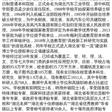
日制普通本科院校，正式命名为湖北汽车工业学院，原中科院
学部委员孟少农任首任院长。1988年学校开始探索培养硕士研
究生，1994年列入机械工业部院校序列，1995年开始联合培养
硕士研究生，为中央财政、湖北省、东风汽车公司共建院校，
2006年学校从东风汽车集团有限公司划归至湖北省人民政府管
理。2008年学校被国家教育部评定为本科教学优秀学校，2013
年获批为硕士学位授予权单位，2016年顺利完成教育部本科教
学工作审核评估，2018年入选教育部“高校新工科研究与实践
项目”的首批高校，同年学校正式进入湖北省“双一流”建设和
博士学位授权单位立项建设高校。
学校经过近50年发展，已经成为覆盖工、管、经、理、法、
文、艺等七大学科门类的多科性应用型大学。目前，学校占地
面积95.6万平方米，校舍面积35.7万平方米，馆藏纸质文献118
万册，电子图书总量105万册。现有全日制在校普通本科生、
研究生、留学生1.9万余人。现有教职工1011人，其中专职教
科研人员708人，教师中具有博士学位和高级职称者占比超过
50%。学校拥有双聘院士1名，聘用外籍院士1名，享受国务院
特殊津贴专家、国家科技进步奖获得者、湖北省有突出贡献中
青年专家、省政府专项津贴专家、湖北省新世纪高层次人才工
程和“湖北名师”“湖北省十佳师德标兵”“湖北省优秀教师”等省
级以上专家、荣誉称号获得者50余人。有十堰市政府津贴专