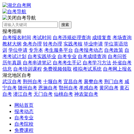
自考导航
搜索
报考指南
自考报名时间
考试时间
自考违规处理查询
成绩复查
考场查询
教材大纲
免考办理
转考办理
实践考核
毕业申请
学位英语培
训
学位申请
专升本
考生服务平台
自考报考动态
自考政策
自
考考试计划
自考实践毕业
自考专业
自考成绩查询
自考问答
历年真题
自考串讲笔记
自考考生手记
自考学习方法
外省自考
信息
自考培训课程
免费视频领取
模拟考试系统
自考网上报名
湖北地区自考
武汉自考
荆州自考
十堰自考
宜昌自考
襄樊自考
荆门自考
咸
宁自考
随州自考
恩施自考
鄂州自考
孝感自考
黄冈自考
黄石
自考
潜江自考
天门自考
仙桃自考
神农架自考
网站首页
报考动态
自考专业
自考院校
免费课程