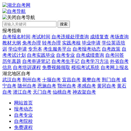
自考导航
搜索
报考指南
自考报名时间
考试时间
自考违规处理查询
成绩复查
考场查询
教材大纲
免考办理
转考办理
实践考核
毕业申请
学位英语培
训
学位申请
专升本
考生服务平台
自考报考动态
自考政策
自
考考试计划
自考实践毕业
自考专业
自考成绩查询
自考问答
历年真题
自考串讲笔记
自考考生手记
自考学习方法
外省自考
信息
自考培训课程
免费视频领取
模拟考试系统
自考网上报名
湖北地区自考
武汉自考
荆州自考
十堰自考
宜昌自考
襄樊自考
荆门自考
咸
宁自考
随州自考
恩施自考
鄂州自考
孝感自考
黄冈自考
黄石
自考
潜江自考
天门自考
仙桃自考
神农架自考
网站首页
报考动态
自考专业
自考院校
免费课程