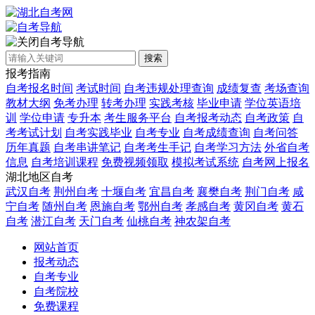
自考导航
搜索
报考指南
自考报名时间
考试时间
自考违规处理查询
成绩复查
考场查询
教材大纲
免考办理
转考办理
实践考核
毕业申请
学位英语培
训
学位申请
专升本
考生服务平台
自考报考动态
自考政策
自
考考试计划
自考实践毕业
自考专业
自考成绩查询
自考问答
历年真题
自考串讲笔记
自考考生手记
自考学习方法
外省自考
信息
自考培训课程
免费视频领取
模拟考试系统
自考网上报名
湖北地区自考
武汉自考
荆州自考
十堰自考
宜昌自考
襄樊自考
荆门自考
咸
宁自考
随州自考
恩施自考
鄂州自考
孝感自考
黄冈自考
黄石
自考
潜江自考
天门自考
仙桃自考
神农架自考
网站首页
报考动态
自考专业
自考院校
免费课程