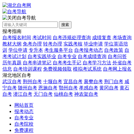
自考导航
搜索
报考指南
自考报名时间
考试时间
自考违规处理查询
成绩复查
考场查询
教材大纲
免考办理
转考办理
实践考核
毕业申请
学位英语培
训
学位申请
专升本
考生服务平台
自考报考动态
自考政策
自
考考试计划
自考实践毕业
自考专业
自考成绩查询
自考问答
历年真题
自考串讲笔记
自考考生手记
自考学习方法
外省自考
信息
自考培训课程
免费视频领取
模拟考试系统
自考网上报名
湖北地区自考
武汉自考
荆州自考
十堰自考
宜昌自考
襄樊自考
荆门自考
咸
宁自考
随州自考
恩施自考
鄂州自考
孝感自考
黄冈自考
黄石
自考
潜江自考
天门自考
仙桃自考
神农架自考
网站首页
报考动态
自考专业
自考院校
免费课程