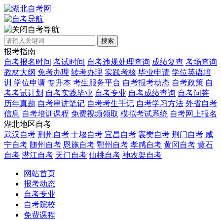
自考导航
搜索
报考指南
自考报名时间
考试时间
自考违规处理查询
成绩复查
考场查询
教材大纲
免考办理
转考办理
实践考核
毕业申请
学位英语培
训
学位申请
专升本
考生服务平台
自考报考动态
自考政策
自
考考试计划
自考实践毕业
自考专业
自考成绩查询
自考问答
历年真题
自考串讲笔记
自考考生手记
自考学习方法
外省自考
信息
自考培训课程
免费视频领取
模拟考试系统
自考网上报名
湖北地区自考
武汉自考
荆州自考
十堰自考
宜昌自考
襄樊自考
荆门自考
咸
宁自考
随州自考
恩施自考
鄂州自考
孝感自考
黄冈自考
黄石
自考
潜江自考
天门自考
仙桃自考
神农架自考
网站首页
报考动态
自考专业
自考院校
免费课程