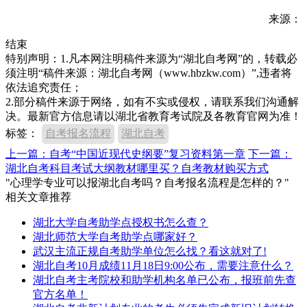
来源：
结束
特别声明：1.凡本网注明稿件来源为“湖北自考网”的，转载必
须注明“稿件来源：湖北自考网（www.hbzkw.com）”,违者将
依法追究责任；
2.部分稿件来源于网络，如有不实或侵权，请联系我们沟通解
决。最新官方信息请以湖北省教育考试院及各教育官网为准！
标签：
自考报名流程
湖北自考
上一篇：自考“中国近现代史纲要”复习资料第一章
下一篇：
湖北自考科目考试大纲教材哪里买？自考教材购买方式
"心理学专业可以报湖北自考吗？自考报名流程是怎样的？"
相关文章推荐
湖北大学自考助学点授权书怎么查？
湖北师范大学自考助学点哪家好？
武汉主流正规自考助学单位怎么找？看这就对了!
湖北自考10月成绩11月18日9:00公布，需要注意什么？
湖北自考主考院校和助学机构名单已公布，报班前先查
官方名单！