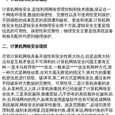
计算机网络安全,是指利用网络管理控制和技术措施,保证在一
个网络环境里,数据的保密性、完整性以及可使用性受到保护,
不因偶然的或者恶意的原因遭到破坏、更改和泄露.计算机网
络安全包括逻辑安全和物理安全两个方面,逻辑安全主要是指
信息的可用性、保密性和完整性；物理安全主要是指系统设备
和相关配件均受到物理保护.
二、计算机网络安全现状
尽管计算机网络具备开放性和安全性两大特点,但是这两大特
点却是互相矛盾且不可调和的.计算机网络安全问题主要有五
种.一是木马程序和****攻击.一般来说****攻击有两种方式,第
一种方式是网络侦查,在对方毫无察觉的情况下,将对方的重要
机密信息进行窃取、破译等,第二种方式是网络攻击,通过各种
手段破坏对方数据的完整性、可用性等.二是计算机病毒的攻
击.从某种意义上讲,计算机病毒技术已经超越了计算机网络安
全技术.三是系统漏洞.毋庸置疑,几乎所有的系统都存在漏洞.此
外,在局域网内的用户,如果其使用盗版软件也有可能造成网络
系统漏洞.网络攻击的破坏性极强、波及范围极广,必须完善管
理制度,做到未雨绸缪.四是网络钓鱼.通常来说,网络钓鱼的手段