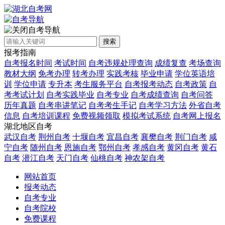
自考导航
搜索
报考指南
自考报名时间
考试时间
自考违规处理查询
成绩复查
考场查询
教材大纲
免考办理
转考办理
实践考核
毕业申请
学位英语培
训
学位申请
专升本
考生服务平台
自考报考动态
自考政策
自
考考试计划
自考实践毕业
自考专业
自考成绩查询
自考问答
历年真题
自考串讲笔记
自考考生手记
自考学习方法
外省自考
信息
自考培训课程
免费视频领取
模拟考试系统
自考网上报名
湖北地区自考
武汉自考
荆州自考
十堰自考
宜昌自考
襄樊自考
荆门自考
咸
宁自考
随州自考
恩施自考
鄂州自考
孝感自考
黄冈自考
黄石
自考
潜江自考
天门自考
仙桃自考
神农架自考
网站首页
报考动态
自考专业
自考院校
免费课程