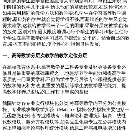
同来源的学生数学基础差距很大.特别是对对口单招生来说,高
中阶段的数学几乎没学,所以他们的基础比较差.在这种情况下,
如果采用相同的教学方法和教学要求,学生在学习高等数学课
程时,基础好的学生就会觉得学得不够,而基础差的学生又会觉
得太难学,这就给教学带来了一定的困难.采取分层次教学,能有
的放矢,区别对待,最大限度地调动每个学生的学习积极性,使每
个学生在高等数学的学习过程中都受到公平的、适合自己的教
育,发挥其潜能和特长,使个性心理得到良性发展.
一、高等数学分层次教学的教学定位分层
在高校教育体系中,高等数学是工科各专业及财会类各专业必
修且是最重要的基础课程之一,也是培养学生能力和提高学生
素质的一门重要学科,不但为学生学习后续专业课程提供必要
的数学知识和方法,更重要的是训练学生的数学思维能力、提
高数学修养,为以后的工作打下坚实的基础.
我院针对各专业实行模块化分类,将高等数学内容分为公共模
块、专业模块和数学实验（Matlab）模块.公共模块主要包括一
元函数微积分.各专业模块有：概率论和数理统计模块、线性
代数模块、微分方程模块等.如食品生化类专业在公共模块内
容上增加概率论与数理统计模块,信息工程与机电类增加线性