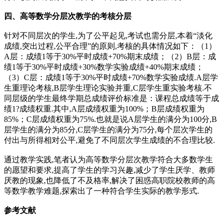
四、高等数学分层次教学的考核分层
针对不同层次的学生,为了公平起见,考试也需分层,本着“淡化
成绩,突出过程,公平合理”的原则,考核的具体情况如下：（1）
A层：成绩1等于30%平时成绩+70%期末成绩；（2）B层：成
绩1等于30%平时成绩+30%数学实验成绩+40%期末成绩；
（3）C层：成绩1等于30%平时成绩+70%数学实验成绩.A层学
生重理论考核,B层学生理论实验并重,C层学生重实验考核.不
同层级的学生最终学期总成绩评价标准是：课程总成绩等于成
绩1?成绩权重.其中,A层成绩权重为100%；B层成绩权重为
85%；C层成绩权重为75%.也就是说A层学生的满分为100分,B
层学生的满分为85分,C层学生的满分为75分,每个层次学生的
付出与所得相对公平,避免了不同层次学生成绩的不合理比较.
通过教学实践,笔者认为高等数学分层次教学符合大多数学生
的愿望和要求,提高了学生的学习兴趣,减少了学生厌学、教师
厌教的现象,也降低了不及格率,解决了困惑高职院校教师的高
等数学教学难题,探索出了一种符合学生实际的教学形式.
参考文献