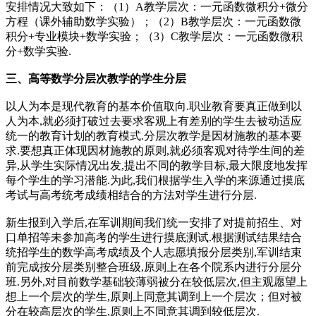
安排情况大致如下：（1）A教学层次：一元函数微积分+微分
方程（课外辅助数学实验）；（2）B教学层次：一元函数微
积分+专业模块+数学实验；（3）C教学层次：一元函数微积
分+数学实验.
三、高等数学分层次教学的学生分层
以人为本是现代教育的基本价值取向.职业教育要真正做到以
人为本,就必须打破过去要求客观上有差别的学生去被动适应
统一的教育计划的教育模式.分层次教学是因材施教的基本要
求.要想真正体现因材施教的原则,就必须客观对待学生间的差
异,从学生实际情况出发,提出不同的教学目标,最大限度地发挥
每个学生的学习潜能.为此,我们根据学生入学的来源通过摸底
考试与高考统考成绩相结合的方法对学生进行分层.
新生报到入学后,在军训期间我们统一安排了对提前招生、对
口单招等未参加高考的学生进行摸底测试.根据测试结果结合
统招学生的数学高考成绩及个人志愿填报分层类别,军训结束
前完成按分层类别整合班级,原则上在各个院系内进行分层分
班.另外,对目前数学基础较薄弱被分在较低层次,但主观愿望上
想上一个层次的学生,原则上同意其调到上一个层次；但对被
分在较高层次的学生,原则上不同意其调到较低层次.