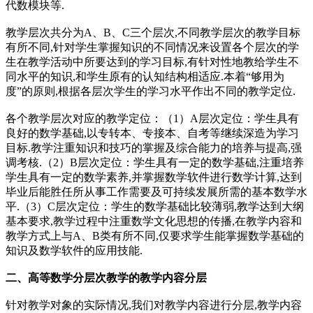
代数模块等.
教学层次共分为A、B、C三个层次,不同教学层次的教学目标
有所不同,针对学生掌握知识的不同情况来设置各个层次的学
生在教学活动中所要达到的学习目标,有针对性地教给学生不
同水平的知识,和学生原有的认知结构相适应.本着“够用为
度”的原则,根据各层次学生的学习水平作出不同的教学定位.
各个教学层次对应的教学定位：（1）A层次定位：学生具有
良好的数学基础,以专转本、专接本、自考等继续深造为学习
目标.教学注重知识和技巧的掌握及综合能力的培养与提高,强
调考核.（2）B层次定位：学生具有一定的数学基础,注重培养
学生具有一定的数学素养,并掌握数学软件进行数学计算,达到
毕业后能胜任所从事工作需要及可持续发展所需的基本数学水
平.（3）C层次定位：学生的数学基础比较薄弱,教学达到大纲
基本要求,教学过程中注重数学文化思想的传播,在教学内容和
教学方式上与A、B类有所不同,仅要求学生能掌握数学基础的
知识及数学软件的应用技能.
二、高等数学分层次教学的教学内容分层
针对教学对象的实际情况,我们对教学内容进行分层,教学内容