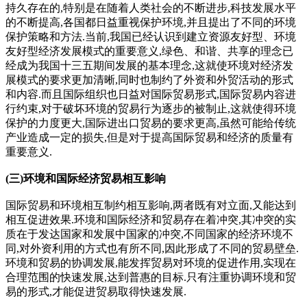
持久存在的,特别是在随着人类社会的不断进步,科技发展水平
的不断提高,各国都日益重视保护环境,并且提出了不同的环境
保护策略和方法.当前,我国已经认识到建立资源友好型、环境
友好型经济发展模式的重要意义,绿色、和谐、共享的理念已
经成为我国十三五期间发展的基本理念,这就使环境对经济发
展模式的要求更加清晰,同时也制约了外资和外贸活动的形式
和内容.而且国际组织也日益对国际贸易形式,国际贸易内容进
行约束,对于破坏环境的贸易行为逐步的被制止,这就使得环境
保护的力度更大,国际进出口贸易的要求更高,虽然可能给传统
产业造成一定的损失,但是对于提高国际贸易和经济的质量有
重要意义.
(三)环境和国际经济贸易相互影响
国际贸易和环境相互制约相互影响,两者既有对立面,又能达到
相互促进效果.环境和国际经济和贸易存在着冲突,其冲突的实
质在于发达国家和发展中国家的冲突,不同国家的经济环境不
同,对外资利用的方式也有所不同,因此形成了不同的贸易壁垒.
环境和贸易的协调发展,能发挥贸易对环境的促进作用,实现在
合理范围的快速发展,达到普惠的目标.只有注重协调环境和贸
易的形式,才能促进贸易取得快速发展.