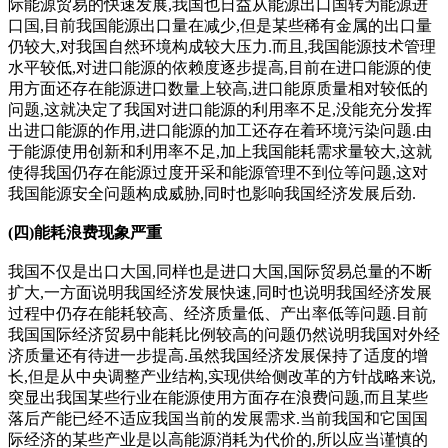
际能源贸易的快速发展,我国也日益从能源出口国转为能源进
口国,目前我国能源出口量在减少,但是某些稀有金属的出口量
仍较大,对我国自然环境构成较大压力.而且,我国能源技术管理
水平较低,对进口能源的依赖度逐步提高,目前在进口能源的使
用方面还存在能源进口数量上较高,进口能原质量相对较低的
问题,这就决定了我国对进口能源的利用率不足,没能充分发挥
出进口能源的作用,进口能源的加工还存在着环境污染问题.由
于能源使用创新和利用率不足,加上我国能耗需求量较大,这就
使得我国仍存在能源过度开采和能源管理不到位等问题,这对
我国能源安全问题构成威胁,同时也影响我国经济发展后劲.
(四)能耗浪费现象严重
我国不仅是出口大国,同样也是进口大国,国际贸易总量的不断
扩大,一方面说明我国经济发展快速,同时也说明我国经济发展
过程中仍存在能耗较高、经济质量低、产出率低等问题.目前
我国国际经济贸易中能耗比例较高的问题仍然说明我国对外经
济质量还有待进一步提高.虽然我国经济发展保持了适度的增
长,但是从中央调整产业结构,实现供给侧改革的方针战略来说,
突显出我国某些行业在能源使用方面存在浪费问题,而且某些
落后产能已经不适应我国当前的发展需求.当前我国和它国国
际经济的某些产业是以高能源消耗为代价的,所以应当谨慎的