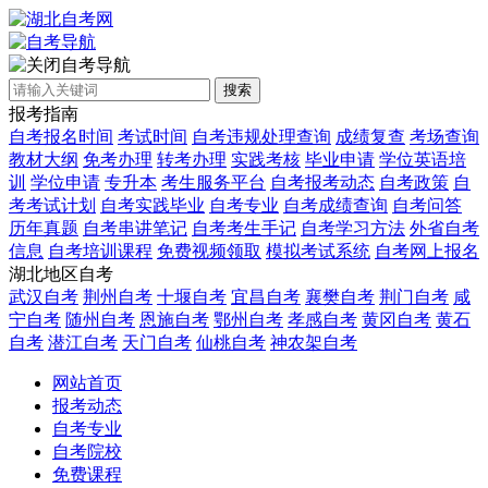
自考导航
搜索
报考指南
自考报名时间
考试时间
自考违规处理查询
成绩复查
考场查询
教材大纲
免考办理
转考办理
实践考核
毕业申请
学位英语培
训
学位申请
专升本
考生服务平台
自考报考动态
自考政策
自
考考试计划
自考实践毕业
自考专业
自考成绩查询
自考问答
历年真题
自考串讲笔记
自考考生手记
自考学习方法
外省自考
信息
自考培训课程
免费视频领取
模拟考试系统
自考网上报名
湖北地区自考
武汉自考
荆州自考
十堰自考
宜昌自考
襄樊自考
荆门自考
咸
宁自考
随州自考
恩施自考
鄂州自考
孝感自考
黄冈自考
黄石
自考
潜江自考
天门自考
仙桃自考
神农架自考
网站首页
报考动态
自考专业
自考院校
免费课程