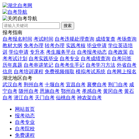
自考导航
搜索
报考指南
自考报名时间
考试时间
自考违规处理查询
成绩复查
考场查询
教材大纲
免考办理
转考办理
实践考核
毕业申请
学位英语培
训
学位申请
专升本
考生服务平台
自考报考动态
自考政策
自
考考试计划
自考实践毕业
自考专业
自考成绩查询
自考问答
历年真题
自考串讲笔记
自考考生手记
自考学习方法
外省自考
信息
自考培训课程
免费视频领取
模拟考试系统
自考网上报名
湖北地区自考
武汉自考
荆州自考
十堰自考
宜昌自考
襄樊自考
荆门自考
咸
宁自考
随州自考
恩施自考
鄂州自考
孝感自考
黄冈自考
黄石
自考
潜江自考
天门自考
仙桃自考
神农架自考
网站首页
报考动态
自考专业
自考院校
免费课程