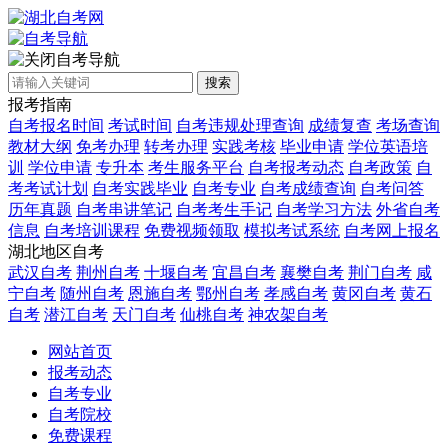
自考导航
搜索
报考指南
自考报名时间
考试时间
自考违规处理查询
成绩复查
考场查询
教材大纲
免考办理
转考办理
实践考核
毕业申请
学位英语培
训
学位申请
专升本
考生服务平台
自考报考动态
自考政策
自
考考试计划
自考实践毕业
自考专业
自考成绩查询
自考问答
历年真题
自考串讲笔记
自考考生手记
自考学习方法
外省自考
信息
自考培训课程
免费视频领取
模拟考试系统
自考网上报名
湖北地区自考
武汉自考
荆州自考
十堰自考
宜昌自考
襄樊自考
荆门自考
咸
宁自考
随州自考
恩施自考
鄂州自考
孝感自考
黄冈自考
黄石
自考
潜江自考
天门自考
仙桃自考
神农架自考
网站首页
报考动态
自考专业
自考院校
免费课程