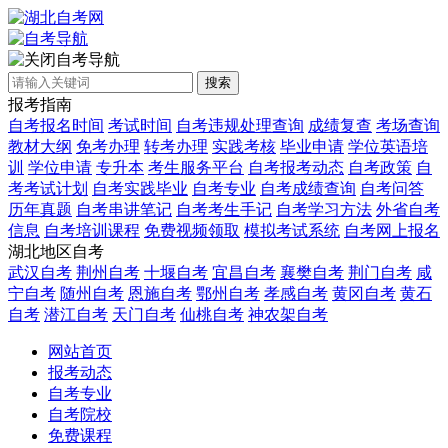
自考导航
搜索
报考指南
自考报名时间
考试时间
自考违规处理查询
成绩复查
考场查询
教材大纲
免考办理
转考办理
实践考核
毕业申请
学位英语培
训
学位申请
专升本
考生服务平台
自考报考动态
自考政策
自
考考试计划
自考实践毕业
自考专业
自考成绩查询
自考问答
历年真题
自考串讲笔记
自考考生手记
自考学习方法
外省自考
信息
自考培训课程
免费视频领取
模拟考试系统
自考网上报名
湖北地区自考
武汉自考
荆州自考
十堰自考
宜昌自考
襄樊自考
荆门自考
咸
宁自考
随州自考
恩施自考
鄂州自考
孝感自考
黄冈自考
黄石
自考
潜江自考
天门自考
仙桃自考
神农架自考
网站首页
报考动态
自考专业
自考院校
免费课程