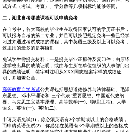
需要掌握的程度相同，即课程所属的学历层次、课程内容、考
试方式（考试、考查）、学分数等几项指标均能够等同。
二，湖北自考哪些课程可以申请免考
在自考中，各大高校的毕业生在取得国家认可的学历证书后，
可以报考自考的第二专业，并且可以按照规定免考一些已经学
习过并通过考试成绩的课程，其中英语三级及以上可以免考，
这里用的最多的是英语II。
免试学生需提交材料：一是提交毕业证原件及复印件；由原毕
业学校出具的成绩证明，或由考生所在单位组织的人事部门出
具的成绩证明，签字时注明从XXX同志档案字样的成绩证
明，并加盖公章。
高等教育自学考试
公共课包括思想道德修养与法律基础、毛泽
东思想、邓小平理论和“三个代表"重要思想、中国近代史纲
要、马克思主义基本原理、高等数学(一)、物理(工程)、大学
语文、英语(一)、英语(二)。
申请英语免试(1)，你必须英语有2个学期或以上的合格成绩，
而申请英语免试(2)，你必须在英语有3个学期或以上的合格成
绩。此外，报考自考的研究生和本科毕业生可以免试，可以不