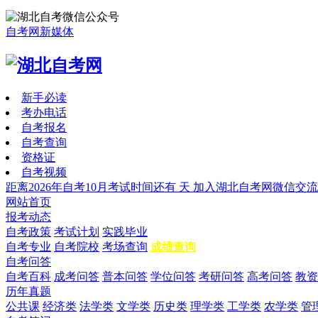
自考网新媒体
新手必读
考办电话
自考报名
自考查询
资格证
自考视频
距离2026年自考10月考试时间还有
天
加入湖北自考网微信交流
网站首页
报考动态
自考政策
考试计划
实践毕业
自考专业
自考院校
考场查询
成绩查询
自考问答
自考百科
成考问答
普本问答
学位问答
考研问答
高考问答
教资
历年真题
公共课
经济类
法学类
文学类
历史类
理学类
工学类
农学类
管