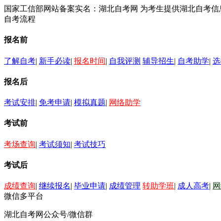
国家工信部网站备案实名：湖北自考网 为考生提供湖北自考
自考流程
报名前
了解自考
|
新手必读
|
报名时间
|
自我评测
辅导招生
|
自考助学
|
选
报名后
考试安排
|
免考申请
|
模拟真题
|
网络助学
考试前
考场查询
|
考试须知
|
考试技巧
考试后
成绩查询
|
继续报名
|
毕业申请
|
成绩管理
转助学班
|
成人高考
|
网
微信多平台
湖北自考网公众号/微信群