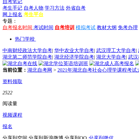
自考笔记
考生手记
自考人物
学习方法
外省自考
网上报名
考生平台
专题：
自考报名时间
考试时间
自考培训
模拟考试
教材大纲
免考办理
热门学校
中南财经政法大学自考
|
华中农业大学自考
|
武汉理工大学自考
|
湖北第二师范学院自考
|
湖北经济学院自考
|
湖北大学自考
|
武汉
当前位置：
湖北自考网
>
2021年湖北自考社会心理学课程考试
资料领取
2522
阅读量
视频课程
报名
分享到空间
分享到新浪微博
分享到QQ
分享到微信