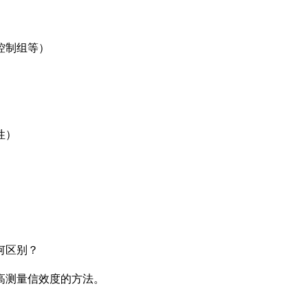
控制组等）
性）
何区别？
高测量信效度的方法。