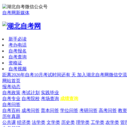
自考网新媒体
新手必读
考办电话
自考报名
自考查询
资格证
自考视频
距离2026年自考10月考试时间还有
天
加入湖北自考网微信交流
网站首页
报考动态
自考政策
考试计划
实践毕业
自考专业
自考院校
考场查询
成绩查询
自考问答
自考百科
成考问答
普本问答
学位问答
考研问答
高考问答
教资
历年真题
公共课
经济类
法学类
文学类
历史类
理学类
工学类
农学类
管