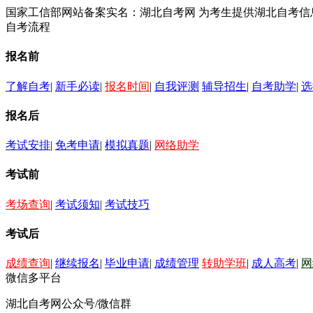
国家工信部网站备案实名：湖北自考网 为考生提供湖北自考
自考流程
报名前
了解自考
|
新手必读
|
报名时间
|
自我评测
辅导招生
|
自考助学
|
选
报名后
考试安排
|
免考申请
|
模拟真题
|
网络助学
考试前
考场查询
|
考试须知
|
考试技巧
考试后
成绩查询
|
继续报名
|
毕业申请
|
成绩管理
转助学班
|
成人高考
|
网
微信多平台
湖北自考网公众号/微信群