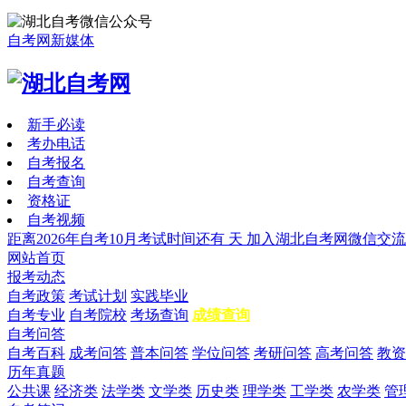
自考网新媒体
新手必读
考办电话
自考报名
自考查询
资格证
自考视频
距离2026年自考10月考试时间还有
天
加入湖北自考网微信交流
网站首页
报考动态
自考政策
考试计划
实践毕业
自考专业
自考院校
考场查询
成绩查询
自考问答
自考百科
成考问答
普本问答
学位问答
考研问答
高考问答
教资
历年真题
公共课
经济类
法学类
文学类
历史类
理学类
工学类
农学类
管