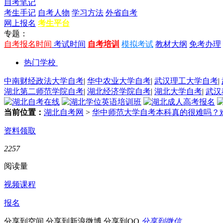
自考笔记
考生手记
自考人物
学习方法
外省自考
网上报名
考生平台
专题：
自考报名时间
考试时间
自考培训
模拟考试
教材大纲
免考办理
热门学校
中南财经政法大学自考
|
华中农业大学自考
|
武汉理工大学自考
|
湖北第二师范学院自考
|
湖北经济学院自考
|
湖北大学自考
|
武汉
当前位置：
湖北自考网
>
华中师范大学自考本科真的很难吗？
资料领取
2257
阅读量
视频课程
报名
分享到空间
分享到新浪微博
分享到QQ
分享到微信