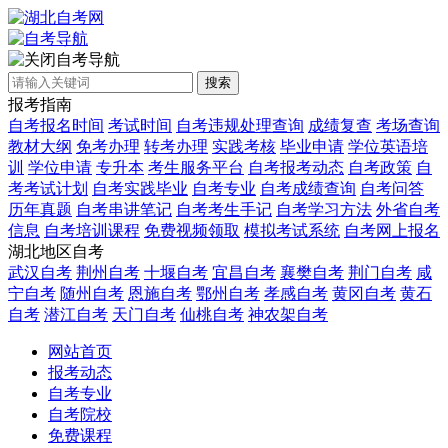
自考导航
搜索
报考指南
自考报名时间
考试时间
自考违规处理查询
成绩复查
考场查询
教材大纲
免考办理
转考办理
实践考核
毕业申请
学位英语培
训
学位申请
专升本
考生服务平台
自考报考动态
自考政策
自
考考试计划
自考实践毕业
自考专业
自考成绩查询
自考问答
历年真题
自考串讲笔记
自考考生手记
自考学习方法
外省自考
信息
自考培训课程
免费视频领取
模拟考试系统
自考网上报名
湖北地区自考
武汉自考
荆州自考
十堰自考
宜昌自考
襄樊自考
荆门自考
咸
宁自考
随州自考
恩施自考
鄂州自考
孝感自考
黄冈自考
黄石
自考
潜江自考
天门自考
仙桃自考
神农架自考
网站首页
报考动态
自考专业
自考院校
免费课程