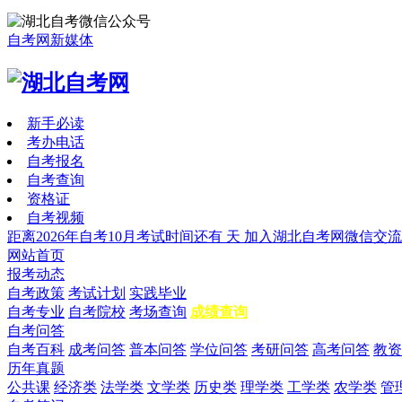
自考网新媒体
新手必读
考办电话
自考报名
自考查询
资格证
自考视频
距离2026年自考10月考试时间还有
天
加入湖北自考网微信交流
网站首页
报考动态
自考政策
考试计划
实践毕业
自考专业
自考院校
考场查询
成绩查询
自考问答
自考百科
成考问答
普本问答
学位问答
考研问答
高考问答
教资
历年真题
公共课
经济类
法学类
文学类
历史类
理学类
工学类
农学类
管