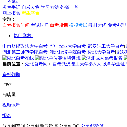
自考笔记
考生手记
自考人物
学习方法
外省自考
网上报名
考生平台
专题：
自考报名时间
考试时间
自考培训
模拟考试
教材大纲
免考办理
热门学校
中南财经政法大学自考
|
华中农业大学自考
|
武汉理工大学自考
|
湖北第二师范学院自考
|
湖北经济学院自考
|
湖北大学自考
|
武汉
当前位置：
湖北自考网
>
自考武汉理工大学多久可以拿毕业证
资料领取
2087
阅读量
视频课程
报名
分享到空间
分享到新浪微博
分享到QQ
分享到微信