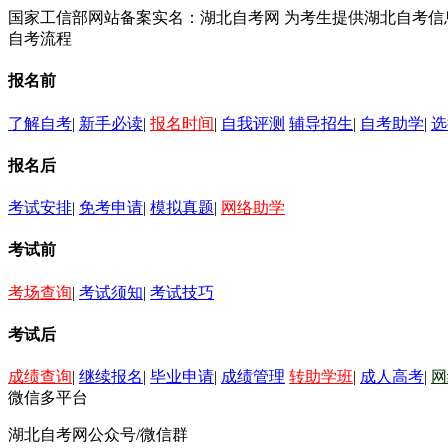
国家工信部网站备案实名：湖北自考网 为考生提供湖北自考
自考流程
报名前
了解自考
|
新手必读
|
报名时间
|
自我评测
辅导招生
|
自考助学
|
选
报名后
考试安排
|
免考申请
|
模拟真题
|
网络助学
考试前
考场查询
|
考试须知
|
考试技巧
考试后
成绩查询
|
继续报名
|
毕业申请
|
成绩管理
转助学班
|
成人高考
|
网
微信多平台
湖北自考网公众号/微信群