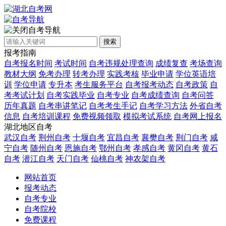
自考导航
搜索
报考指南
自考报名时间
考试时间
自考违规处理查询
成绩复查
考场查询
教材大纲
免考办理
转考办理
实践考核
毕业申请
学位英语培
训
学位申请
专升本
考生服务平台
自考报考动态
自考政策
自
考考试计划
自考实践毕业
自考专业
自考成绩查询
自考问答
历年真题
自考串讲笔记
自考考生手记
自考学习方法
外省自考
信息
自考培训课程
免费视频领取
模拟考试系统
自考网上报名
湖北地区自考
武汉自考
荆州自考
十堰自考
宜昌自考
襄樊自考
荆门自考
咸
宁自考
随州自考
恩施自考
鄂州自考
孝感自考
黄冈自考
黄石
自考
潜江自考
天门自考
仙桃自考
神农架自考
网站首页
报考动态
自考专业
自考院校
免费课程