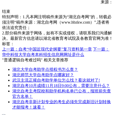
来源：
结束
特别声明：1.凡本网注明稿件来源为“湖北自考网”的，转载必
须注明“稿件来源：湖北自考网（www.hbzkw.com）”,违者将
依法追究责任；
2.部分稿件来源于网络，如有不实或侵权，请联系我们沟通解
决。最新官方信息请以湖北省教育考试院及各教育官网为准！
标签：
上一篇：自考“中国近现代史纲要”复习资料第一章
下一篇：
华中科技大学自考本科招生信息网网址是什么
"普通逻辑自考难过吗" 相关文章推荐
湖北大学自考助学点授权书怎么查？
湖北师范大学自考助学点哪家好？
武汉主流正规自考助学单位怎么找？看这就对了!
湖北自考10月成绩11月18日9:00公布，需要注意什么？
湖北自考主考院校和助学机构名单已公布，报班前先查
官方名单！
湖北自考非新计划专业的考生必须先完成新旧计划转换
才能报考！速看！