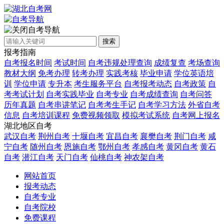
自考导航
搜索
报考指南
自考报名时间
考试时间
自考违规处理查询
成绩复查
考场查询
教材大纲
免考办理
转考办理
实践考核
毕业申请
学位英语培
训
学位申请
专升本
考生服务平台
自考报考动态
自考政策
自
考考试计划
自考实践毕业
自考专业
自考成绩查询
自考问答
历年真题
自考串讲笔记
自考考生手记
自考学习方法
外省自考
信息
自考培训课程
免费视频领取
模拟考试系统
自考网上报名
湖北地区自考
武汉自考
荆州自考
十堰自考
宜昌自考
襄樊自考
荆门自考
咸
宁自考
随州自考
恩施自考
鄂州自考
孝感自考
黄冈自考
黄石
自考
潜江自考
天门自考
仙桃自考
神农架自考
网站首页
报考动态
自考专业
自考院校
免费课程