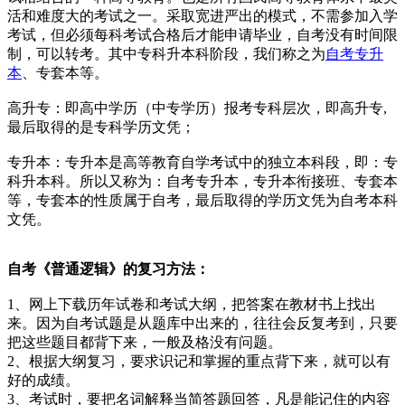
活和难度大的考试之一。采取宽进严出的模式，不需参加入学
考试，但必须每科考试合格后才能申请毕业，自考没有时间限
制，可以转考。其中专科升本科阶段，我们称之为
自考专升
本
、专套本等。
高升专：即高中学历（中专学历）报考专科层次，即高升专,
最后取得的是专科学历文凭；
专升本：专升本是高等教育自学考试中的独立本科段，即：专
科升本科。所以又称为：自考专升本，专升本衔接班、专套本
等，专套本的性质属于自考，最后取得的学历文凭为自考本科
文凭。
自考《普通逻辑》的复习方法：
1、网上下载历年试卷和考试大纲，把答案在教材书上找出
来。因为自考试题是从题库中出来的，往往会反复考到，只要
把这些题目都背下来，一般及格没有问题。
2、根据大纲复习，要求识记和掌握的重点背下来，就可以有
好的成绩。
3、考试时，要把名词解释当简答题回答，凡是能记住的内容