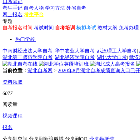
自考笔记
考生手记
自考人物
学习方法
外省自考
网上报名
考生平台
专题：
自考报名时间
考试时间
自考培训
模拟考试
教材大纲
免考办理
热门学校
中南财经政法大学自考
|
华中农业大学自考
|
武汉理工大学自考
|
湖北第二师范学院自考
|
湖北经济学院自考
|
湖北大学自考
|
武汉
当前位置：
湖北自考网
>
2020年8月湖北自考成绩查询入口已
资料领取
6077
阅读量
视频课程
报名
分享到空间
分享到新浪微博
分享到QQ
分享到微信