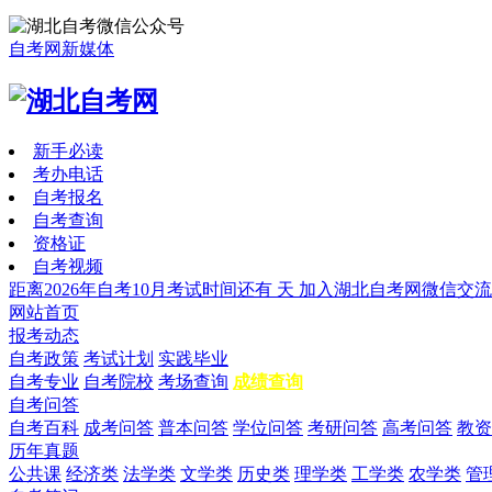
自考网新媒体
新手必读
考办电话
自考报名
自考查询
资格证
自考视频
距离2026年自考10月考试时间还有
天
加入湖北自考网微信交流
网站首页
报考动态
自考政策
考试计划
实践毕业
自考专业
自考院校
考场查询
成绩查询
自考问答
自考百科
成考问答
普本问答
学位问答
考研问答
高考问答
教资
历年真题
公共课
经济类
法学类
文学类
历史类
理学类
工学类
农学类
管