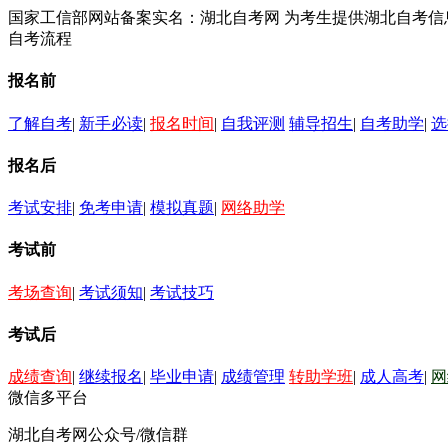
国家工信部网站备案实名：湖北自考网 为考生提供湖北自考
自考流程
报名前
了解自考
|
新手必读
|
报名时间
|
自我评测
辅导招生
|
自考助学
|
选
报名后
考试安排
|
免考申请
|
模拟真题
|
网络助学
考试前
考场查询
|
考试须知
|
考试技巧
考试后
成绩查询
|
继续报名
|
毕业申请
|
成绩管理
转助学班
|
成人高考
|
网
微信多平台
湖北自考网公众号/微信群