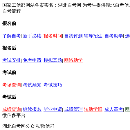
国家工信部网站备案实名：湖北自考网 为考生提供湖北自考
自考流程
报名前
了解自考
|
新手必读
|
报名时间
|
自我评测
辅导招生
|
自考助学
|
选
报名后
考试安排
|
免考申请
|
模拟真题
|
网络助学
考试前
考场查询
|
考试须知
|
考试技巧
考试后
成绩查询
|
继续报名
|
毕业申请
|
成绩管理
转助学班
|
成人高考
|
网
微信多平台
湖北自考网公众号/微信群