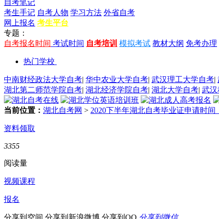
自考笔记
考生手记
自考人物
学习方法
外省自考
网上报名
考生平台
专题：
自考报名时间
考试时间
自考培训
模拟考试
教材大纲
免考办理
热门学校
中南财经政法大学自考
|
华中农业大学自考
|
武汉理工大学自考
|
湖北第二师范学院自考
|
湖北经济学院自考
|
湖北大学自考
|
武汉
当前位置：
湖北自考网
>
2020下半年湖北自考毕业证申请时间：
资料领取
3355
阅读量
视频课程
报名
分享到空间
分享到新浪微博
分享到QQ
分享到微信