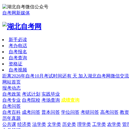
自考网新媒体
新手必读
考办电话
自考报名
自考查询
资格证
自考视频
距离2026年自考10月考试时间还有
天
加入湖北自考网微信交流
网站首页
报考动态
自考政策
考试计划
实践毕业
自考专业
自考院校
考场查询
成绩查询
自考问答
自考百科
成考问答
普本问答
学位问答
考研问答
高考问答
教资
历年真题
公共课
经济类
法学类
文学类
历史类
理学类
工学类
农学类
管