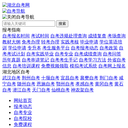
自考导航
搜索
报考指南
自考报名时间
考试时间
自考违规处理查询
成绩复查
考场查询
教材大纲
免考办理
转考办理
实践考核
毕业申请
学位英语培
训
学位申请
专升本
考生服务平台
自考报考动态
自考政策
自
考考试计划
自考实践毕业
自考专业
自考成绩查询
自考问答
历年真题
自考串讲笔记
自考考生手记
自考学习方法
外省自考
信息
自考培训课程
免费视频领取
模拟考试系统
自考网上报名
湖北地区自考
武汉自考
荆州自考
十堰自考
宜昌自考
襄樊自考
荆门自考
咸
宁自考
随州自考
恩施自考
鄂州自考
孝感自考
黄冈自考
黄石
自考
潜江自考
天门自考
仙桃自考
神农架自考
网站首页
报考动态
自考专业
自考院校
免费课程