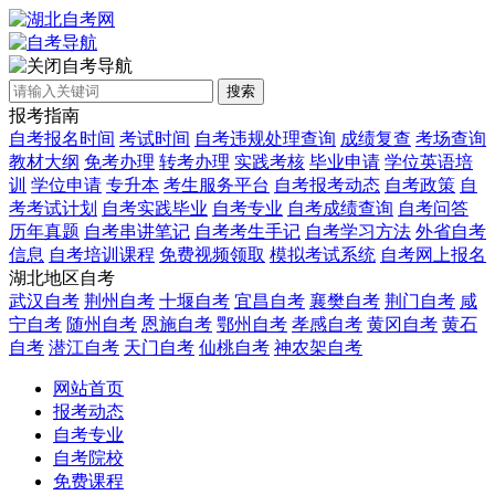
自考导航
搜索
报考指南
自考报名时间
考试时间
自考违规处理查询
成绩复查
考场查询
教材大纲
免考办理
转考办理
实践考核
毕业申请
学位英语培
训
学位申请
专升本
考生服务平台
自考报考动态
自考政策
自
考考试计划
自考实践毕业
自考专业
自考成绩查询
自考问答
历年真题
自考串讲笔记
自考考生手记
自考学习方法
外省自考
信息
自考培训课程
免费视频领取
模拟考试系统
自考网上报名
湖北地区自考
武汉自考
荆州自考
十堰自考
宜昌自考
襄樊自考
荆门自考
咸
宁自考
随州自考
恩施自考
鄂州自考
孝感自考
黄冈自考
黄石
自考
潜江自考
天门自考
仙桃自考
神农架自考
网站首页
报考动态
自考专业
自考院校
免费课程