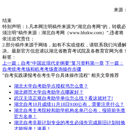
来源：
结束
特别声明：1.凡本网注明稿件来源为“湖北自考网”的，转载必
须注明“稿件来源：湖北自考网（www.hbzkw.com）”,违者将
依法追究责任；
2.部分稿件来源于网络，如有不实或侵权，请联系我们沟通解
决。最新官方信息请以湖北省教育考试院及各教育官网为准！
标签：
上一篇：自考“中国近现代史纲要”复习资料第一章
下一篇：
自考统考考场和机考考场查询操作步骤
"自考实践课报考在考生平台具体操作流程" 相关文章推荐
湖北大学自考助学点授权书怎么查？
湖北师范大学自考助学点哪家好？
武汉主流正规自考助学单位怎么找？看这就对了!
湖北自考10月成绩11月18日9:00公布，需要注意什么？
湖北自考主考院校和助学机构名单已公布，报班前先查
官方名单！
湖北自考非新计划专业的考生必须先完成新旧计划转换
才能报考！速看！