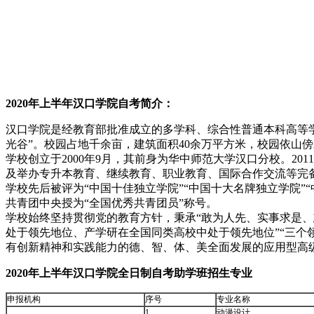
2020年上半年汉口学院自考简介：
汉口学院是经教育部批准成立的多学科、综合性普通本科高等
光谷”。校园占地千余亩，建筑面积40余万平方米，校园依山
学校创立于2000年9月，其前身为华中师范大学汉口分校。2
及举办专升本教育、继续教育、职业教育、国际合作交流等完备
学校先后被评为“中国十佳独立学院”“中国十大名牌独立学院”“
共青团中央授为“全国优秀共青团员”称号。
学校始终坚持贯彻党的教育方针，秉承“敢为人先、实事求是、
处于领先地位、产学研在全国同类高校中处于领先地位”“三个
有创新精神和实践能力的德、智、体、美全面发展的应用型高
2020年上半年汉口学院全日制自考助学班招生专业
申报机构
序号
专业名称
1
动漫设计