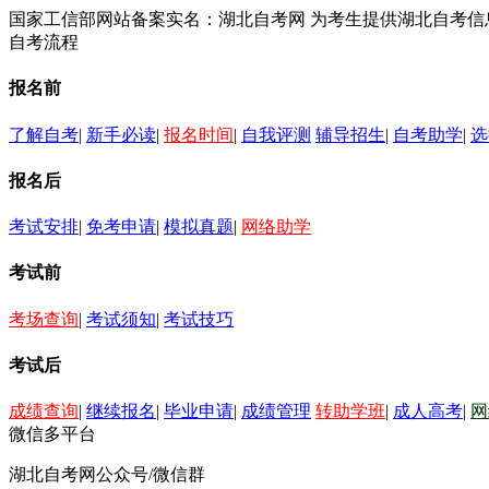
国家工信部网站备案实名：湖北自考网 为考生提供湖北自考
自考流程
报名前
了解自考
|
新手必读
|
报名时间
|
自我评测
辅导招生
|
自考助学
|
选
报名后
考试安排
|
免考申请
|
模拟真题
|
网络助学
考试前
考场查询
|
考试须知
|
考试技巧
考试后
成绩查询
|
继续报名
|
毕业申请
|
成绩管理
转助学班
|
成人高考
|
网
微信多平台
湖北自考网公众号/微信群