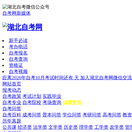
自考网新媒体
新手必读
考办电话
自考报名
自考查询
资格证
自考视频
距离2026年自考10月考试时间还有
天
加入湖北自考网微信交流
网站首页
报考动态
自考政策
考试计划
实践毕业
自考专业
自考院校
考场查询
成绩查询
自考问答
自考百科
成考问答
普本问答
学位问答
考研问答
高考问答
教资
历年真题
公共课
经济类
法学类
文学类
历史类
理学类
工学类
农学类
管