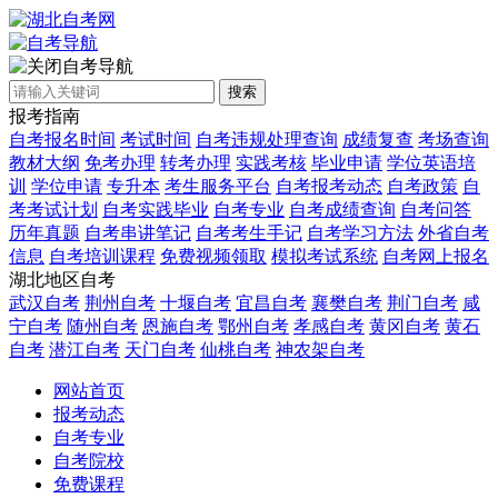
自考导航
搜索
报考指南
自考报名时间
考试时间
自考违规处理查询
成绩复查
考场查询
教材大纲
免考办理
转考办理
实践考核
毕业申请
学位英语培
训
学位申请
专升本
考生服务平台
自考报考动态
自考政策
自
考考试计划
自考实践毕业
自考专业
自考成绩查询
自考问答
历年真题
自考串讲笔记
自考考生手记
自考学习方法
外省自考
信息
自考培训课程
免费视频领取
模拟考试系统
自考网上报名
湖北地区自考
武汉自考
荆州自考
十堰自考
宜昌自考
襄樊自考
荆门自考
咸
宁自考
随州自考
恩施自考
鄂州自考
孝感自考
黄冈自考
黄石
自考
潜江自考
天门自考
仙桃自考
神农架自考
网站首页
报考动态
自考专业
自考院校
免费课程