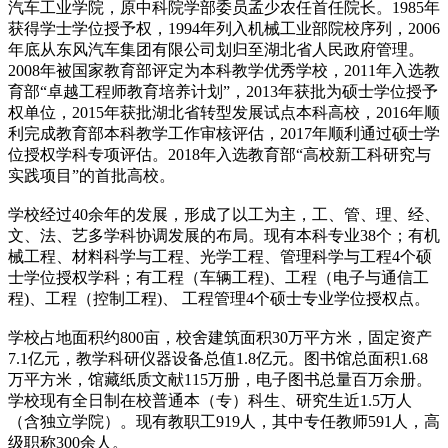
汽车工业学院，原中科院学部委员孟少农任首任院长。1985年
获得学士学位授予权，1994年列入机械工业部院校序列，2006
年底从东风汽车集团有限公司划归至湖北省人民政府管理。
2008年被国家教育部评定为本科教学优秀学校，2011年入选教
育部“卓越工程师教育培养计划”，2013年获批为硕士学位授予
权单位，2015年获批湖北省转型发展试点本科高校，2016年顺
利完成教育部本科教学工作审核评估，2017年顺利通过硕士学
位授权学科专项评估。2018年入选教育部“高校新工科研究与
实践项目”的首批高校。
学校经过40余年的发展，形成了以工为主，工、管、理、经、
文、法、艺多学科协调发展的布局。现有本科专业38个；有机
械工程、材料科学与工程、光学工程、管理科学与工程4个硕
士学位授权学科；有工程（车辆工程)、工程（电子与通信工
程)、工程（控制工程)、 工程管理4个硕士专业学位授权点。
学校占地面积约800亩，校舍建筑面积30万平方米，固定资产
7.1亿元，教学科研仪器设备总值1.8亿元。图书馆总面积1.68
万平方米，馆藏纸质文献115万册，电子图书总量百万余册。
学校现有全日制在校普通本（专）科生、研究生近1.5万人
（含独立学院）。现有教职工919人，其中专任教师591人，高
级职称300余人。