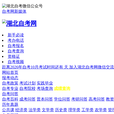
自考网新媒体
新手必读
考办电话
自考报名
自考查询
资格证
自考视频
距离2026年自考10月考试时间还有
天
加入湖北自考网微信交流
网站首页
报考动态
自考政策
考试计划
实践毕业
自考专业
自考院校
考场查询
成绩查询
自考问答
自考百科
成考问答
普本问答
学位问答
考研问答
高考问答
教资
历年真题
公共课
经济类
法学类
文学类
历史类
理学类
工学类
农学类
管