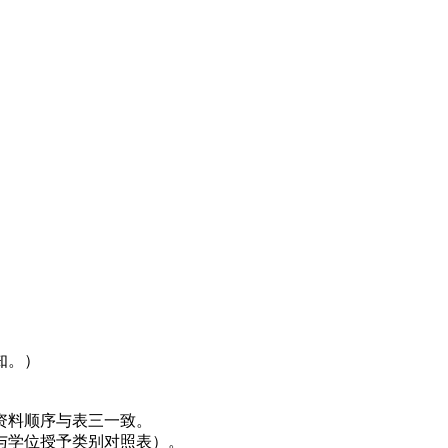
通知。）
资料顺序与表三一致。
与学位授予类别对照表）。