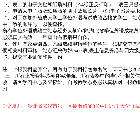
3、表二的电子文档和纸质材料（A4纸正反打印）、表三只提
4、申请人电子版及纸质版的两寸蓝底照片一张 (电子照片要求：J
5、对于参加外省成人学士学位外语考试成绩合格的学生，站
中一致的顺序号，以便查找。
所有学位外语成绩由站点经办人初审(除湖北省学位外语成绩
必须真实有效，一旦查出有假后果自负。
6、使用国家英语四、六级成绩申报学位的学生，须提交中国教
便相关材料审核。站点汇总做好excel表,表上信息务必与四
7、提交毕业证复印件一份。
注：上报资料需齐全。所有电子资料打包命名为：某某中心20
三、所有上报资料必须真实准确。所有表格中的毕业证相关信
改，请各学习中心及函授站、自考教学点务必认真核对上报数
附：
邮寄地址：湖北省武汉市洪山区鲁磨路388号中国地质大学（