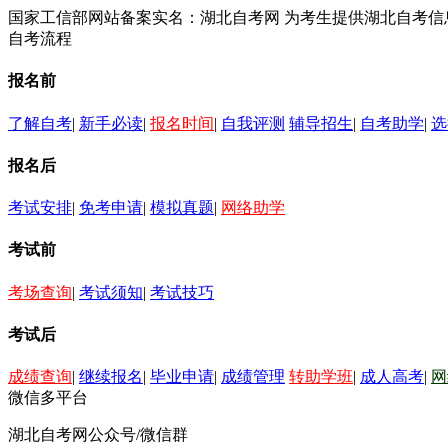
国家工信部网站备案实名：湖北自考网 为考生提供湖北自考
自考流程
报名前
了解自考
|
新手必读
|
报名时间
|
自我评测
辅导招生
|
自考助学
|
选
报名后
考试安排
|
免考申请
|
模拟真题
|
网络助学
考试前
考场查询
|
考试须知
|
考试技巧
考试后
成绩查询
|
继续报名
|
毕业申请
|
成绩管理
转助学班
|
成人高考
|
网
微信多平台
湖北自考网公众号/微信群