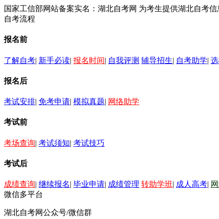
国家工信部网站备案实名：湖北自考网 为考生提供湖北自考
自考流程
报名前
了解自考
|
新手必读
|
报名时间
|
自我评测
辅导招生
|
自考助学
|
选
报名后
考试安排
|
免考申请
|
模拟真题
|
网络助学
考试前
考场查询
|
考试须知
|
考试技巧
考试后
成绩查询
|
继续报名
|
毕业申请
|
成绩管理
转助学班
|
成人高考
|
网
微信多平台
湖北自考网公众号/微信群