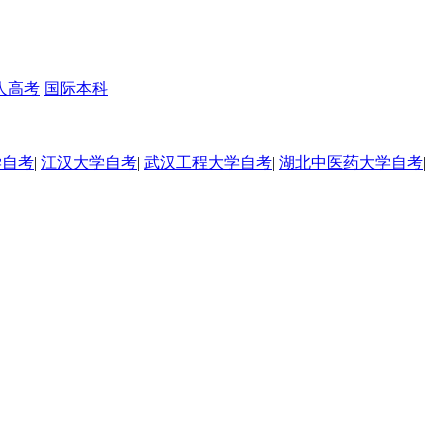
人高考
国际本科
学自考
|
江汉大学自考
|
武汉工程大学自考
|
湖北中医药大学自考
|