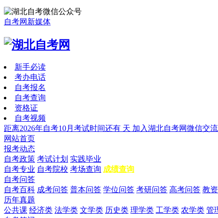
自考网新媒体
新手必读
考办电话
自考报名
自考查询
资格证
自考视频
距离2026年自考10月考试时间还有
天
加入湖北自考网微信交流
网站首页
报考动态
自考政策
考试计划
实践毕业
自考专业
自考院校
考场查询
成绩查询
自考问答
自考百科
成考问答
普本问答
学位问答
考研问答
高考问答
教资
历年真题
公共课
经济类
法学类
文学类
历史类
理学类
工学类
农学类
管