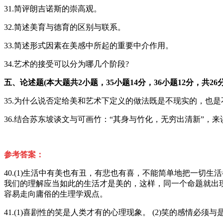
31.简评朗吉诺斯的崇高观。
32.简述美育与德育的区别与联系。
33.简述形式因素在美感中所起的重要中介作用。
34.艺术的接受可以分为哪几个阶段?
五、论述题(本大题共2小题，35小题14分，36小题12分，共26分
35.为什么说否定给美和艺术下定义的做法既是不现实的，也是
36.结合苏东坡谈文与可画竹：“其身与竹化，无穷出清新”，
参考答案：
40.(1)生活中有美也有丑，有悲也有喜，不能简单地把一切
我们的理解应当如此的生活才是美的，这样，同一个命题就出现
容易走向庸俗的生理学观点。
41.(1)喜剧性的笑是人类才有的心理现象。 (2)笑的感情必