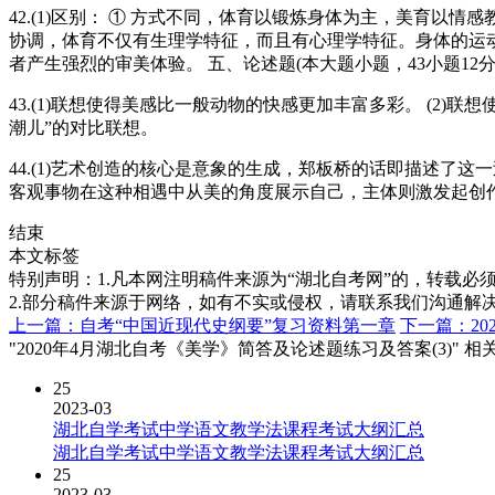
42.(1)区别： ① 方式不同，体育以锻炼身体为主，美育以情
协调，体育不仅有生理学特征，而且有心理学特征。身体的运动
者产生强烈的审美体验。 五、论述题(本大题小题，43小题12分，
43.(1)联想使得美感比一般动物的快感更加丰富多彩。 (2)
潮儿”的对比联想。
44.(1)艺术创造的核心是意象的生成，郑板桥的话即描述了这
客观事物在这种相遇中从美的角度展示自己，主体则激发起创作
结束
本文标签
特别声明：1.凡本网注明稿件来源为“湖北自考网”的，转载必须注明
2.部分稿件来源于网络，如有不实或侵权，请联系我们沟通解
上一篇：自考“中国近现代史纲要”复习资料第一章
下一篇：2
"2020年4月湖北自考《美学》简答及论述题练习及答案(3)" 
25
2023-03
湖北自学考试中学语文教学法课程考试大纲汇总
湖北自学考试中学语文教学法课程考试大纲汇总
25
2023-03