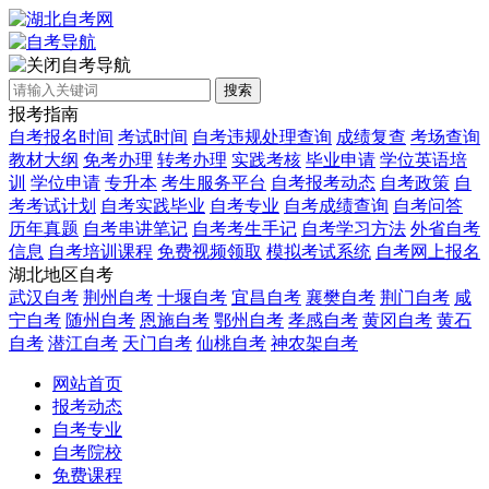
自考导航
搜索
报考指南
自考报名时间
考试时间
自考违规处理查询
成绩复查
考场查询
教材大纲
免考办理
转考办理
实践考核
毕业申请
学位英语培
训
学位申请
专升本
考生服务平台
自考报考动态
自考政策
自
考考试计划
自考实践毕业
自考专业
自考成绩查询
自考问答
历年真题
自考串讲笔记
自考考生手记
自考学习方法
外省自考
信息
自考培训课程
免费视频领取
模拟考试系统
自考网上报名
湖北地区自考
武汉自考
荆州自考
十堰自考
宜昌自考
襄樊自考
荆门自考
咸
宁自考
随州自考
恩施自考
鄂州自考
孝感自考
黄冈自考
黄石
自考
潜江自考
天门自考
仙桃自考
神农架自考
网站首页
报考动态
自考专业
自考院校
免费课程