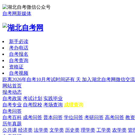
自考网新媒体
新手必读
考办电话
自考报名
自考查询
资格证
自考视频
距离2026年自考10月考试时间还有
天
加入湖北自考网微信交流
网站首页
报考动态
自考政策
考试计划
实践毕业
自考专业
自考院校
考场查询
成绩查询
自考问答
自考百科
成考问答
普本问答
学位问答
考研问答
高考问答
教资
历年真题
公共课
经济类
法学类
文学类
历史类
理学类
工学类
农学类
管