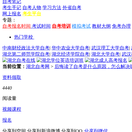
自考笔记
考生手记
自考人物
学习方法
外省自考
网上报名
考生平台
专题：
自考报名时间
考试时间
自考培训
模拟考试
教材大纲
免考办理
热门学校
中南财经政法大学自考
|
华中农业大学自考
|
武汉理工大学自考
|
湖北第二师范学院自考
|
湖北经济学院自考
|
湖北大学自考
|
武汉
当前位置：
湖北自考网
>
后悔读了自考是什么原因，怎么解决
资料领取
4440
阅读量
视频课程
报名
分享到空间
分享到新浪微博
分享到QQ
分享到微信