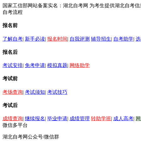
国家工信部网站备案实名：湖北自考网 为考生提供湖北自考
自考流程
报名前
了解自考
|
新手必读
|
报名时间
|
自我评测
辅导招生
|
自考助学
|
选
报名后
考试安排
|
免考申请
|
模拟真题
|
网络助学
考试前
考场查询
|
考试须知
|
考试技巧
考试后
成绩查询
|
继续报名
|
毕业申请
|
成绩管理
转助学班
|
成人高考
|
网
微信多平台
湖北自考网公众号/微信群