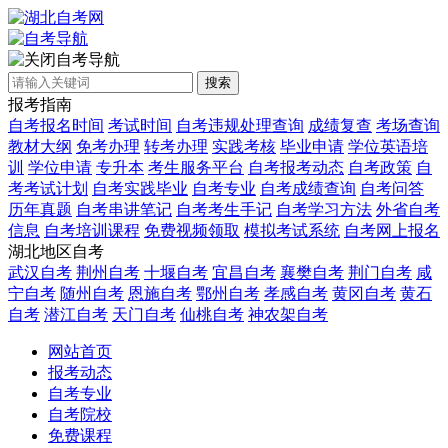
自考导航
搜索
报考指南
自考报名时间
考试时间
自考违规处理查询
成绩复查
考场查询
教材大纲
免考办理
转考办理
实践考核
毕业申请
学位英语培
训
学位申请
专升本
考生服务平台
自考报考动态
自考政策
自
考考试计划
自考实践毕业
自考专业
自考成绩查询
自考问答
历年真题
自考串讲笔记
自考考生手记
自考学习方法
外省自考
信息
自考培训课程
免费视频领取
模拟考试系统
自考网上报名
湖北地区自考
武汉自考
荆州自考
十堰自考
宜昌自考
襄樊自考
荆门自考
咸
宁自考
随州自考
恩施自考
鄂州自考
孝感自考
黄冈自考
黄石
自考
潜江自考
天门自考
仙桃自考
神农架自考
网站首页
报考动态
自考专业
自考院校
免费课程