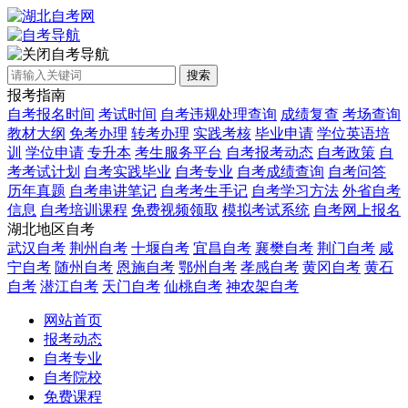
自考导航
搜索
报考指南
自考报名时间
考试时间
自考违规处理查询
成绩复查
考场查询
教材大纲
免考办理
转考办理
实践考核
毕业申请
学位英语培
训
学位申请
专升本
考生服务平台
自考报考动态
自考政策
自
考考试计划
自考实践毕业
自考专业
自考成绩查询
自考问答
历年真题
自考串讲笔记
自考考生手记
自考学习方法
外省自考
信息
自考培训课程
免费视频领取
模拟考试系统
自考网上报名
湖北地区自考
武汉自考
荆州自考
十堰自考
宜昌自考
襄樊自考
荆门自考
咸
宁自考
随州自考
恩施自考
鄂州自考
孝感自考
黄冈自考
黄石
自考
潜江自考
天门自考
仙桃自考
神农架自考
网站首页
报考动态
自考专业
自考院校
免费课程