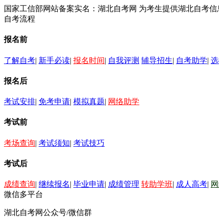
国家工信部网站备案实名：湖北自考网 为考生提供湖北自考
自考流程
报名前
了解自考
|
新手必读
|
报名时间
|
自我评测
辅导招生
|
自考助学
|
选
报名后
考试安排
|
免考申请
|
模拟真题
|
网络助学
考试前
考场查询
|
考试须知
|
考试技巧
考试后
成绩查询
|
继续报名
|
毕业申请
|
成绩管理
转助学班
|
成人高考
|
网
微信多平台
湖北自考网公众号/微信群