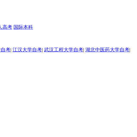
人高考
国际本科
学自考
|
江汉大学自考
|
武汉工程大学自考
|
湖北中医药大学自考
|