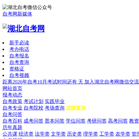
自考网新媒体
新手必读
考办电话
自考报名
自考查询
资格证
自考视频
距离2026年自考10月考试时间还有
天
加入湖北自考网微信交流
网站首页
报考动态
自考政策
考试计划
实践毕业
自考专业
自考院校
考场查询
成绩查询
自考问答
自考百科
成考问答
普本问答
学位问答
考研问答
高考问答
教资
历年真题
公共课
经济类
法学类
文学类
历史类
理学类
工学类
农学类
管