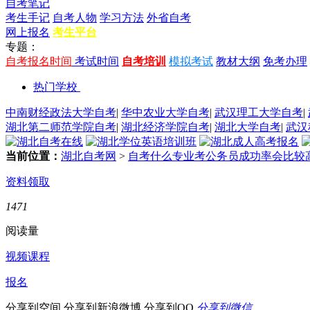
自考笔记
考生手记
自考人物
学习方法
外省自考
网上报名
考生平台
专题：
自考报名时间
考试时间
自考培训
模拟考试
教材大纲
免考办理
热门学校
中南财经政法大学自考
|
华中农业大学自考
|
武汉理工大学自考
|
湖北第二师范学院自考
|
湖北经济学院自考
|
湖北大学自考
|
武汉
当前位置：
湖北自考网
>
自考什么专业考公务员成功率会比较
资料领取
1471
阅读量
视频课程
报名
分享到空间
分享到新浪微博
分享到QQ
分享到微信