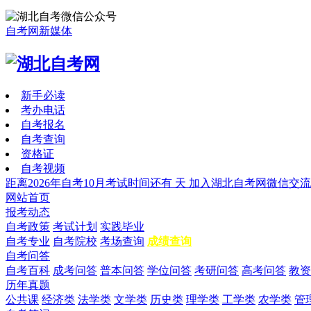
自考网新媒体
新手必读
考办电话
自考报名
自考查询
资格证
自考视频
距离2026年自考10月考试时间还有
天
加入湖北自考网微信交流
网站首页
报考动态
自考政策
考试计划
实践毕业
自考专业
自考院校
考场查询
成绩查询
自考问答
自考百科
成考问答
普本问答
学位问答
考研问答
高考问答
教资
历年真题
公共课
经济类
法学类
文学类
历史类
理学类
工学类
农学类
管