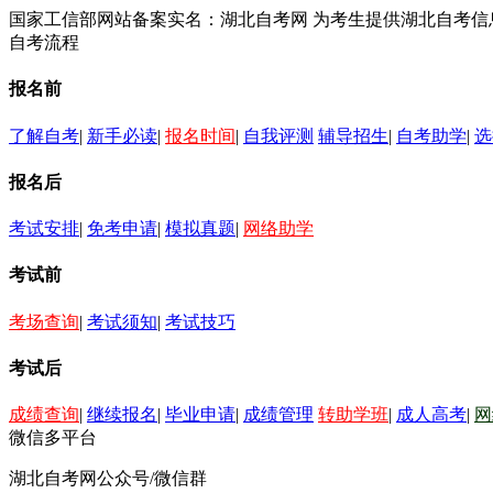
国家工信部网站备案实名：湖北自考网 为考生提供湖北自考
自考流程
报名前
了解自考
|
新手必读
|
报名时间
|
自我评测
辅导招生
|
自考助学
|
选
报名后
考试安排
|
免考申请
|
模拟真题
|
网络助学
考试前
考场查询
|
考试须知
|
考试技巧
考试后
成绩查询
|
继续报名
|
毕业申请
|
成绩管理
转助学班
|
成人高考
|
网
微信多平台
湖北自考网公众号/微信群